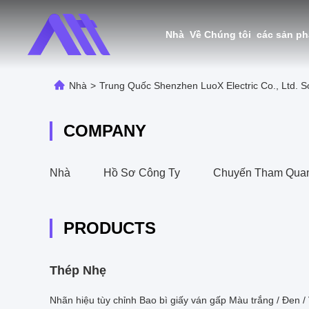
Nhà
Về Chúng tôi
các sản p
Nhà
>
Trung Quốc Shenzhen LuoX Electric Co., Ltd. 
COMPANY
Nhà
Hồ Sơ Công Ty
Chuyến Tham Qua
PRODUCTS
Thép Nhẹ
Nhãn hiệu tùy chỉnh Bao bì giấy ván gấp Màu trắng / Đen /