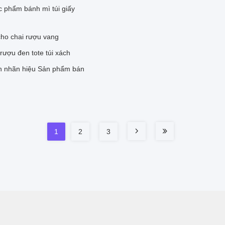
c phẩm bánh mì túi giấy
cho chai rượu vang
 rượu đen tote túi xách
ỉnh nhãn hiệu Sản phẩm bán
1
2
3