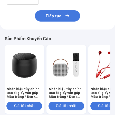
Tiếp tục
Sản Phẩm Khuyến Cáo
Nhãn hiệu tùy chỉnh
Nhãn hiệu tùy chỉnh
Nhãn hiệu tùy 
Bao bì giấy ván gấp
Bao bì giấy ván gấp
Bao bì giấy vá
Màu trắng / Đen /
Màu trắng / Đen /
Màu trắng / Đe
Vàng hồng Hộp quà
Vàng hồng Hộp quà
Vàng hồng Hộ
từ tính sang trọng
từ tính sang trọng
từ tính sang t
Giá tốt nhất
Giá tốt nhất
Giá tốt n
với nắp ruy băng
với nắp ruy băng
với nắp ruy bă