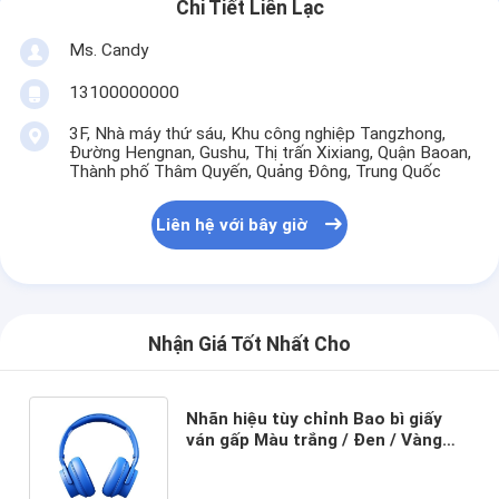
Chi Tiết Liên Lạc
Ms. Candy
13100000000
3F, Nhà máy thứ sáu, Khu công nghiệp Tangzhong,
Đường Hengnan, Gushu, Thị trấn Xixiang, Quận Baoan,
Thành phố Thâm Quyến, Quảng Đông, Trung Quốc
Liên hệ với bây giờ
Nhận Giá Tốt Nhất Cho
Nhãn hiệu tùy chỉnh Bao bì giấy
ván gấp Màu trắng / Đen / Vàng
hồng Hộp quà từ tính sang trọng
với nắp ruy băng