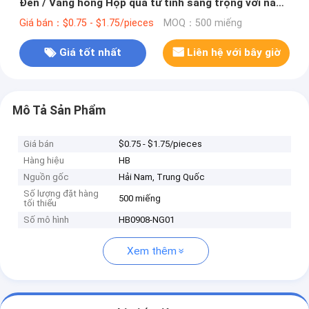
Đen / Vàng hồng Hộp quà từ tính sang trọng với nắp
ruy băng
Giá bán：$0.75 - $1.75/pieces
MOQ：500 miếng
Giá tốt nhất
Liên hệ với bây giờ
Mô Tả Sản Phẩm
Giá bán
$0.75 - $1.75/pieces
Hàng hiệu
HB
Nguồn gốc
Hải Nam, Trung Quốc
Số lượng đặt hàng
500 miếng
tối thiểu
Số mô hình
HB0908-NG01
Xem thêm