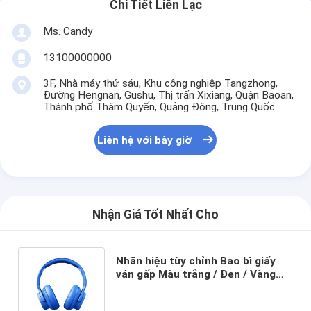
Chi Tiết Liên Lạc
Ms. Candy
13100000000
3F, Nhà máy thứ sáu, Khu công nghiệp Tangzhong,
Đường Hengnan, Gushu, Thị trấn Xixiang, Quận Baoan,
Thành phố Thâm Quyến, Quảng Đông, Trung Quốc
Liên hệ với bây giờ
Nhận Giá Tốt Nhất Cho
Nhãn hiệu tùy chỉnh Bao bì giấy
ván gấp Màu trắng / Đen / Vàng
hồng Hộp quà từ tính sang trọng
với nắp ruy băng