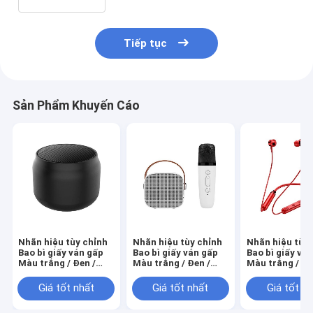
Tiếp tục
Sản Phẩm Khuyến Cáo
Nhãn hiệu tùy chỉnh
Nhãn hiệu tùy chỉnh
Nhãn hiệu tùy 
Bao bì giấy ván gấp
Bao bì giấy ván gấp
Bao bì giấy vá
Màu trắng / Đen /
Màu trắng / Đen /
Màu trắng / Đe
Vàng hồng Hộp quà
Vàng hồng Hộp quà
Vàng hồng Hộ
từ tính sang trọng
từ tính sang trọng
từ tính sang t
Giá tốt nhất
Giá tốt nhất
Giá tốt n
với nắp ruy băng
với nắp ruy băng
với nắp ruy bă