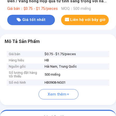
Đen / Vàng hồng Hộp quà từ tính sang trọng với nắp
ruy băng
Giá bán：$0.75 - $1.75/pieces
MOQ：500 miếng
Giá tốt nhất
Liên hệ với bây giờ
Mô Tả Sản Phẩm
Giá bán
$0.75 - $1.75/pieces
Hàng hiệu
HB
Nguồn gốc
Hải Nam, Trung Quốc
Số lượng đặt hàng
500 miếng
tối thiểu
Số mô hình
HB0908-NG01
Xem thêm