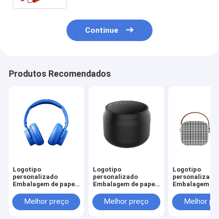
fecho de fita
Continue
Produtos Recomendados
Logotipo
Logotipo
Logotipo
personalizado
personalizado
personalizado
Embalagem de papel
Embalagem de papel
Embalagem de 
de papelão dobrável
de papelão dobrável
de papelão dob
Branco / Preto / Ouro
Branco / Preto / Ouro
Branco / Preto
Melhor preço
Melhor preço
Melhor pr
Rosa Caixa de
Rosa Caixa de
Rosa Caixa de
presente magnética
presente magnética
presente magn