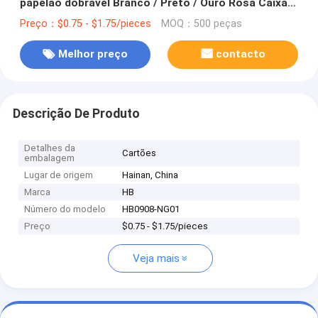
papelão dobrável Branco / Preto / Ouro Rosa Caixa
de presente magnética de luxo com fecho de fita
Preço：$0.75 - $1.75/pieces
MOQ：500 peças
Melhor preço
contacto
Descrição De Produto
Detalhes da
Cartões
embalagem
Lugar de origem
Hainan, China
Marca
HB
Número do modelo
HB0908-NG01
Preço
$0.75 - $1.75/pieces
Veja mais