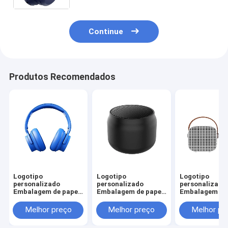
fecho de fita
Continue
Produtos Recomendados
Logotipo
Logotipo
Logotipo
personalizado
personalizado
personalizado
Embalagem de papel
Embalagem de papel
Embalagem de 
de papelão dobrável
de papelão dobrável
de papelão dob
Branco / Preto / Ouro
Branco / Preto / Ouro
Branco / Preto
Melhor preço
Melhor preço
Melhor pr
Rosa Caixa de
Rosa Caixa de
Rosa Caixa de
presente magnética
presente magnética
presente magn