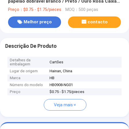
papelão dobrável Branco / Preto / Ouro Rosa Caixa
de presente magnética de luxo com fecho de fita
Preço：$0.75 - $1.75/pieces
MOQ：500 peças
Melhor preço
contacto
Descrição De Produto
Detalhes da
Cartões
embalagem
Lugar de origem
Hainan, China
Marca
HB
Número do modelo
HB0908-NG01
Preço
$0.75 - $1.75/pieces
Veja mais