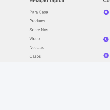
Relação rápida
Co
Para Casa
Produtos
Sobre Nós.
Vídeo
Notícias
Casos
Contacte-Nos
Política de Privacidade
|
Mapa do Site
| China bom Qua