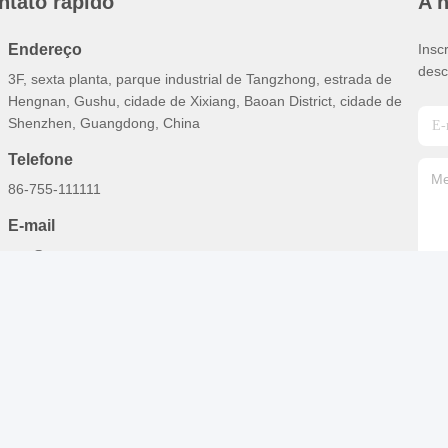
ntato rápido
A 
Endereço
Insc
desc
3F, sexta planta, parque industrial de Tangzhong, estrada de
Hengnan, Gushu, cidade de Xixiang, Baoan District, cidade de
Shenzhen, Guangdong, China
Telefone
86-755-111111
E-mail
test@maoyt.com
lidade Quebra de aço leve Fornecedor. Copyright © 2021-2025 Shenzhe