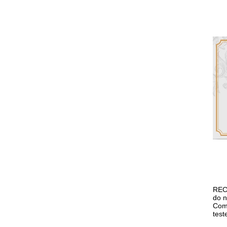
RECO
do n
Com 
test