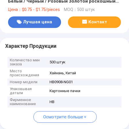
Белый / Черный / Розовый Золотой роскошный
магнитный подарочный ящик с застежкой
Цена：$0.75 - $1.75/pieces
MOQ：500 штук
Лучшая цена
Контакт
Характер Продукции
Количество мин
500 штук
заказа
Место
Хайнань, Китай
происхождения
Номер модели
HB0908-NG01
Упаковывая
Картонные пачки
детали
Фирменное
HB
наименование
Осмотрите больше