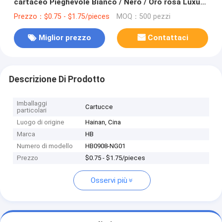
cartaceo Pieghevole Bianco / Nero / Oro rosa Luxury
Magnetic Gift Box con chiusura a nastro
Prezzo：$0.75 - $1.75/pieces
MOQ：500 pezzi
Miglior prezzo
Contattaci
Descrizione Di Prodotto
Imballaggi
Cartucce
particolari
Luogo di origine
Hainan, Cina
Marca
HB
Numero di modello
HB0908-NG01
Prezzo
$0.75 - $1.75/pieces
Osservi più