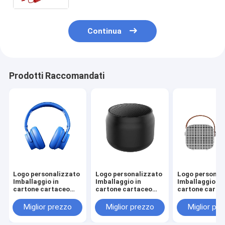
nastro
Continua
Prodotti Raccomandati
Logo personalizzato
Logo personalizzato
Logo personal
Imballaggio in
Imballaggio in
Imballaggio in
cartone cartaceo
cartone cartaceo
cartone carta
Pieghevole Bianco /
Pieghevole Bianco /
Pieghevole Bia
Nero / Oro rosa
Nero / Oro rosa
Nero / Oro ros
Miglior prezzo
Miglior prezzo
Miglior pr
Luxury Magnetic
Luxury Magnetic
Luxury Magnet
Gift Box con
Gift Box con
Gift Box con