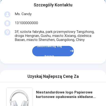
Szczegóły Kontaktu
Ms. Candy
13100000000
3F, szósta fabryka, park przemysłowy Tangzhong,
droga Hengnan, Gushu, miasto Xixiang, dzielnica
Baoan, miasto Shenzhen, Guangdong, Chiny
Skontaktuj się
teraz
Uzyskaj Najlepszą Cenę Za
Niestandardowe logo Papierowe
kartonowe opakowania składane
Białe / Czarne / Różowe złoto
Luksusowe magnetyczne pudełko