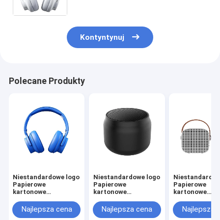
prezentów z zamknięciem wstążką
Kontyntynuj
Polecane Produkty
Niestandardowe logo
Niestandardowe logo
Niestandardow
Papierowe
Papierowe
Papierowe
kartonowe
kartonowe
kartonowe
opakowania
opakowania
opakowania
składane Białe /
składane Białe /
składane Białe 
Najlepsza cena
Najlepsza cena
Najlepsza 
Czarne / Różowe
Czarne / Różowe
Czarne / Różo