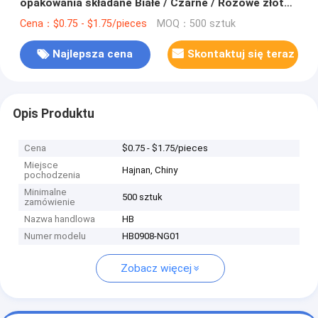
opakowania składane Białe / Czarne / Różowe złoto
Luksusowe magnetyczne pudełko prezentów z
Cena：$0.75 - $1.75/pieces
MOQ：500 sztuk
zamknięciem wstążką
Najlepsza cena
Skontaktuj się teraz
Opis Produktu
Cena
$0.75 - $1.75/pieces
Miejsce
Hajnan, Chiny
pochodzenia
Minimalne
500 sztuk
zamówienie
Nazwa handlowa
HB
Numer modelu
HB0908-NG01
Zobacz więcej