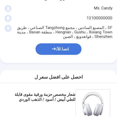
Ms. Candy
13100000000
3F ، المصنع السادس ، مجمع Tangzhong الصناعي ، طريق
Hengnan ، Gushu ، Xixiang Town ، منطقة Baoan ، مدينة
Shenzhen ، قوانغدونغ ، الصين
ﺎﺘﺼﻟ ﺍﻶﻧ
احصل على افضل سعر ل
شعار مخصص حزمة ورقية مقوى قابلة
للطي أبيض / أسود / الذهب الوردي
فاخرة صندوق هدايا مغناطيسية مع
إغلاق الشريط