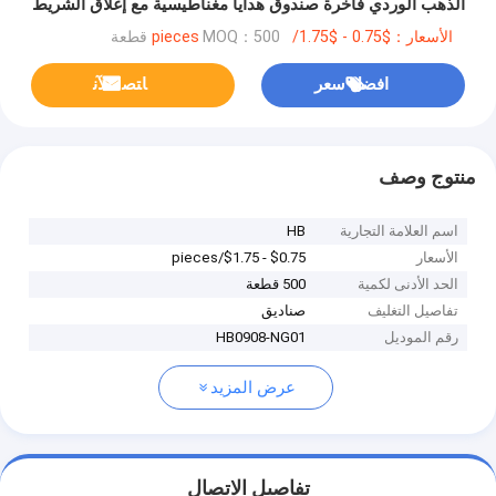
الذهب الوردي فاخرة صندوق هدايا مغناطيسية مع إغلاق الشريط
الأسعار：$0.75 - $1.75/pieces
MOQ：500 قطعة
افضل سعر
ﺎﺘﺼﻟ ﺍﻶﻧ
منتوج وصف
اسم العلامة التجارية
HB
الأسعار
$0.75 - $1.75/pieces
الحد الأدنى لكمية
500 قطعة
تفاصيل التغليف
صناديق
رقم الموديل
HB0908-NG01
عرض المزيد
تفاصيل الاتصال