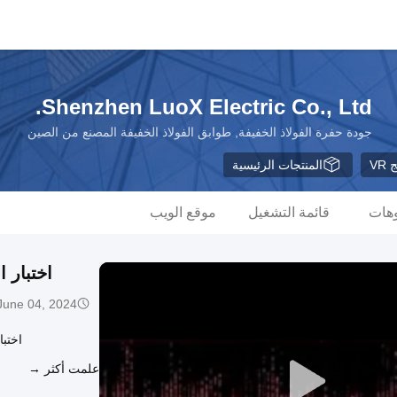
Shenzhen LuoX Electric Co., Ltd.
جودة حفرة الفولاذ الخفيفة, طوابق الفولاذ الخفيفة المصنع من الصين
VR
المنتجات الرئيسية
وهات
قائمة التشغيل
موقع الويب
اختبار ا
June 04, 2024
اختبا
علمت أكثر →