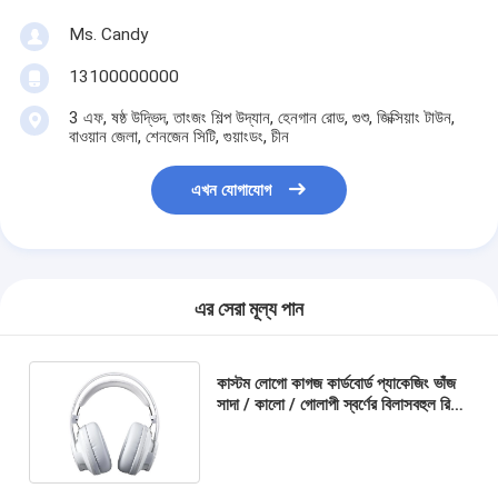
Ms. Candy
13100000000
3 এফ, ষষ্ঠ উদ্ভিদ, তাংজং শিল্প উদ্যান, হেনগান রোড, গুশু, জিক্সিয়াং টাউন,
বাওয়ান জেলা, শেনজেন সিটি, গুয়াংডং, চীন
এখন যোগাযোগ
এর সেরা মূল্য পান
কাস্টম লোগো কাগজ কার্ডবোর্ড প্যাকেজিং ভাঁজ
সাদা / কালো / গোলাপী স্বর্ণের বিলাসবহুল রিবন
বন্ধক সহ চৌম্বকীয় উপহার বাক্স