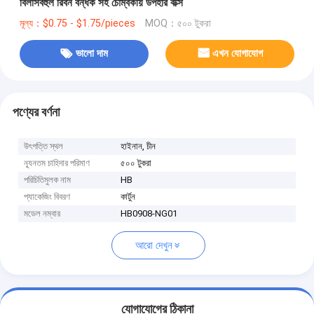
বিলাসবহুল রিবন বন্ধক সহ চৌম্বকীয় উপহার বাক্স
মূল্য：$0.75 - $1.75/pieces
MOQ：৫০০ টুকরা
ভালো দাম
এখন যোগাযোগ
পণ্যের বর্ণনা
উৎপত্তি স্থল
হাইনান, চীন
ন্যূনতম চাহিদার পরিমাণ
৫০০ টুকরা
পরিচিতিমুলক নাম
HB
প্যাকেজিং বিবরণ
কার্টুন
মডেল নম্বার
HB0908-NG01
আরো দেখুন
যোগাযোগের ঠিকানা