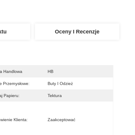
ktu
Oceny I Recenzje
a Handlowa
HB
e Przemysłowe:
Buty I Odzież
j Papieru:
Tektura
ienie Klienta:
Zaakceptować