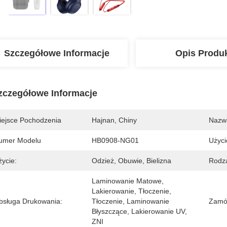
Szczegółowe Informacje
Opis Produ
zczegółowe Informacje
iejsce Pochodzenia
Hajnan, Chiny
Nazw
umer Modelu
HB0908-NG01
Użyci
życie:
Odzież, Obuwie, Bielizna
Rodza
Laminowanie Matowe, 
Lakierowanie, Tłoczenie, 
bsługa Drukowania:
Tłoczenie, Laminowanie 
Zamów
Błyszczące, Lakierowanie UV, 
ZNI