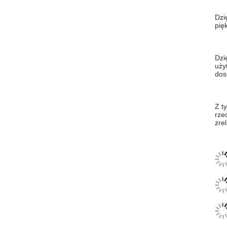
Dzi
pię
Dzi
uży
dos
Z t
rze
zre