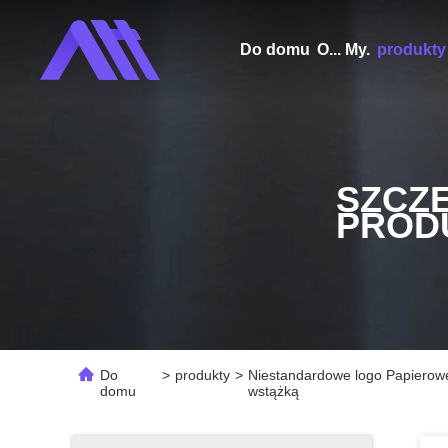
Do domu
O... My.
produkty
SZCZ
PROD
Do
>
produkty
>
Niestandardowe logo Papierow
domu
wstążką