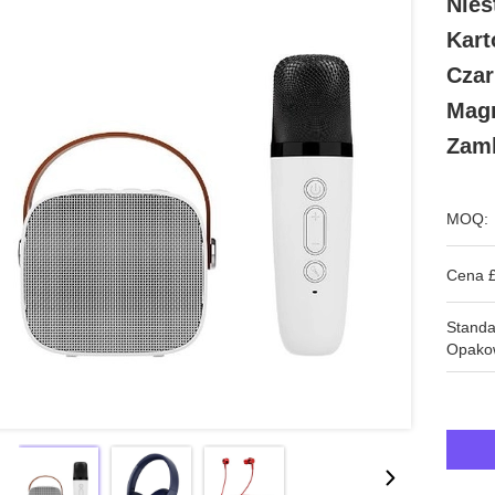
Nies
Kart
Czar
Magn
Zam
MOQ:
Cena £
Stand
Opako