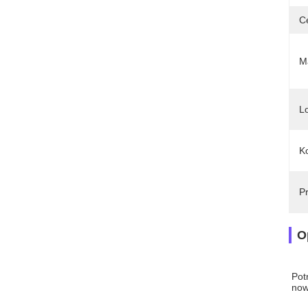
C
Ma
L
Ko
Pr
O
Pot
now