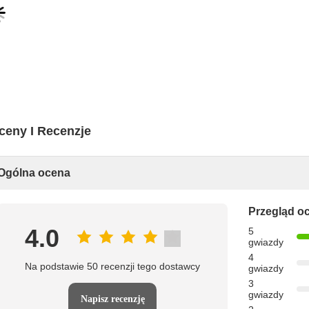
ceny I Recenzje
Ogólna ocena
Przegląd o
4.0
5
gwiazdy
4
Na podstawie 50 recenzji tego dostawcy
gwiazdy
3
gwiazdy
Napisz recenzję