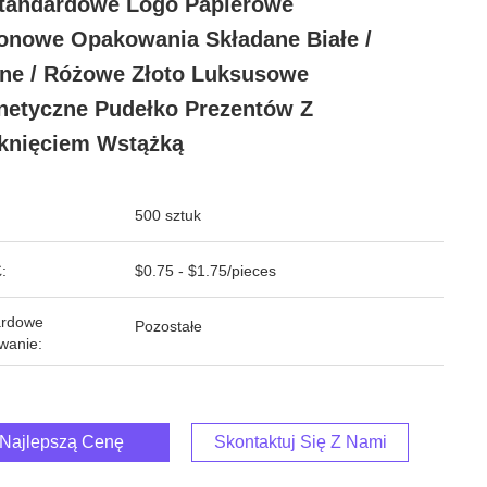
tandardowe Logo Papierowe
onowe Opakowania Składane Białe /
ne / Różowe Złoto Luksusowe
etyczne Pudełko Prezentów Z
knięciem Wstążką
500 sztuk
:
$0.75 - $1.75/pieces
ardowe
Pozostałe
wanie:
Najlepszą Cenę
Skontaktuj Się Z Nami