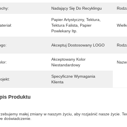
echy:
Nadający Się Do Recyklingu
Rodza
Papier Artystyczny, Tektura, 
teriał:
Tektura Falista, Papier 
Wielk
Powlekany Itp.
ogo:
Akceptuj Dostosowany LOGO
Rodza
Akceptowany Kolor 
lor:
Nazwa
Niestandardowy
Specyficzne Wymagania 
ojekt:
Klienta
pis Produktu
rzebujemy małej zmiany w naszym życiu, aby rozjaśnić nasze życie. Ten 
e doświadczenie.