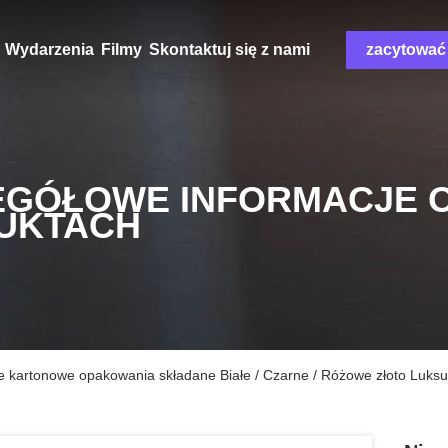
Wydarzenia
Filmy
Skontaktuj się z nami
zacytować
EGÓŁOWE INFORMACJE 
UKTACH
e kartonowe opakowania składane Białe / Czarne / Różowe złoto Luk