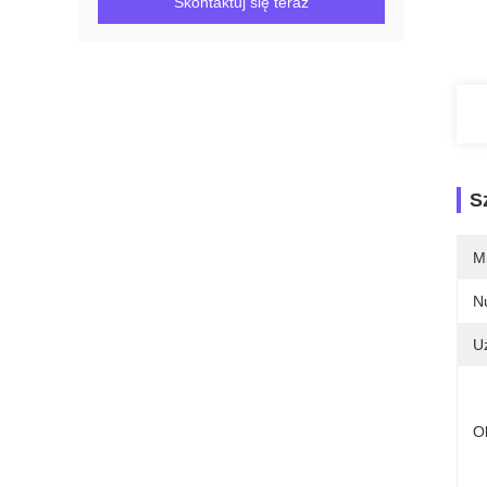
Skontaktuj się teraz
S
M
N
U
O