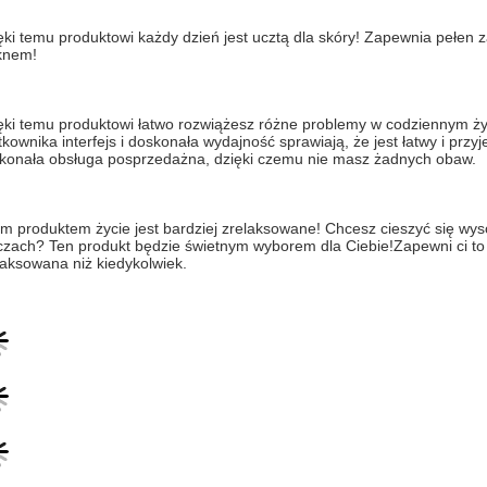
ęki temu produktowi każdy dzień jest ucztą dla skóry! Zapewnia pełen z
knem!
ęki temu produktowi łatwo rozwiążesz różne problemy w codziennym ży
tkownika interfejs i doskonała wydajność sprawiają, że jest łatwy i pr
konała obsługa posprzedażna, dzięki czemu nie masz żadnych obaw.
ym produktem życie jest bardziej zrelaksowane! Chcesz cieszyć się wys
czach? Ten produkt będzie świetnym wyborem dla Ciebie!Zapewni ci to b
laksowana niż kiedykolwiek.