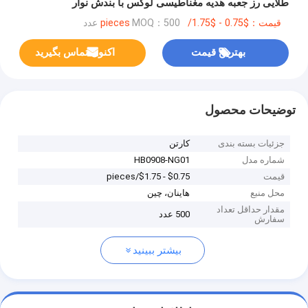
طلایی رز جعبه هدیه مغناطیسی لوکس با بندش نوار
قیمت：$0.75 - $1.75/pieces
MOQ：500 عدد
بهترین قیمت
اکنون تماس بگیرید
توضیحات محصول
جزئیات بسته بندی
کارتن
شماره مدل
HB0908-NG01
قیمت
$0.75 - $1.75/pieces
محل منبع
هاینان، چین
مقدار حداقل تعداد
500 عدد
سفارش
بیشتر ببینید