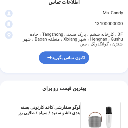
اطلاعات تماس
Ms. Candy
13100000000
3F ، کارخانه ششم ، پارک صنعتی Tangzhong ، جاده
Hengnan ، Gushu ، شهر Xixiang ، منطقه Baoan ، شهر
شنژن ، گوانگدونگ ، چین
اکنون تماس بگیرید
بهترين قيمت رو براي
لوگو سفارشی کاغذ کارتونی بسته
بندی تاشو سفید / سیاه / طلایی رز
جعبه هدیه مغناطیسی لوکس با بندش
نوار