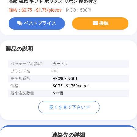
高級 磁気 ギフト ボックス リボン 閉め付き
価格：$0.75 - $1.75/pieces
MOQ：500個
ベストプライス
接触
製品の説明
パッケージの詳細
カートン
ブランド名
HB
モデル番号
HB0908-NG01
価格
$0.75 - $1.75/pieces
最小注文数量
500個
多くを見て下さい
連絡先の詳細