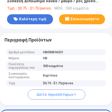
Συσκευή Διπλώσιμο λευκό / μαύρο / ροζ χρυσό
πολυτελές μαγνητικό κουτί δώρων με κλείσιμο με
Τιμή：$0.75 - $1.75/pieces
MOQ：500 κομμάτια
κορδέλα
Καλύτερη τιμή
Επικοινωνήστε
Περιγραφή Προϊόντων
Αριθμό μοντέλου
HB0908-NG01
Μάρκα
HB
Ποσότητα
500 κομμάτια
παραγγελίας min
Συσκευασία
Καρτόνια
λεπτομέρειες
Τιμή
$0.75 - $1.75/pieces
Δείτε περισσότερων