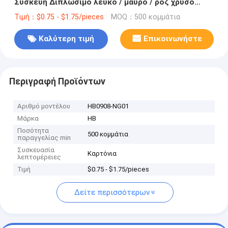
Συσκευή Διπλώσιμο λευκό / μαύρο / ροζ χρυσό
πολυτελές μαγνητικό κουτί δώρων με κλείσιμο με
Τιμή：$0.75 - $1.75/pieces
MOQ：500 κομμάτια
κορδέλα
Καλύτερη τιμή
Επικοινωνήστε
Περιγραφή Προϊόντων
Αριθμό μοντέλου
HB0908-NG01
Μάρκα
HB
Ποσότητα
500 κομμάτια
παραγγελίας min
Συσκευασία
Καρτόνια
λεπτομέρειες
Τιμή
$0.75 - $1.75/pieces
Δείτε περισσότερων