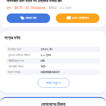
বিলাসবহুল রিবন বন্ধক সহ চৌম্বকীয় উপহার বাক্স
মূল্য：$0.75 - $1.75/pieces
MOQ：৫০০ টুকরা
ভালো দাম
এখন যোগাযোগ
পণ্যের বর্ণনা
উৎপত্তি স্থল
হাইনান, চীন
ন্যূনতম চাহিদার পরিমাণ
৫০০ টুকরা
পরিচিতিমুলক নাম
HB
প্যাকেজিং বিবরণ
কার্টুন
মডেল নম্বার
HB0908-NG01
আরো দেখুন
যোগাযোগের ঠিকানা