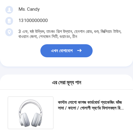
Ms. Candy
13100000000
3 এফ, ষষ্ঠ উদ্ভিদ, তাংজং শিল্প উদ্যান, হেনগান রোড, গুশু, জিক্সিয়াং টাউন,
বাওয়ান জেলা, শেনজেন সিটি, গুয়াংডং, চীন
এখন যোগাযোগ
এর সেরা মূল্য পান
কাস্টম লোগো কাগজ কার্ডবোর্ড প্যাকেজিং ভাঁজ
সাদা / কালো / গোলাপী স্বর্ণের বিলাসবহুল রিবন
বন্ধক সহ চৌম্বকীয় উপহার বাক্স