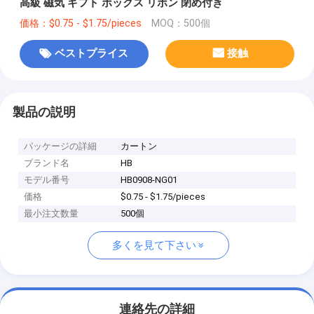
高級 磁気 ギフト ボックス リボン 閉め付き
価格：$0.75 - $1.75/pieces
MOQ：500個
ベストプライス
接触
製品の説明
パッケージの詳細
カートン
ブランド名
HB
モデル番号
HB0908-NG01
価格
$0.75 - $1.75/pieces
最小注文数量
500個
多くを見て下さい
連絡先の詳細