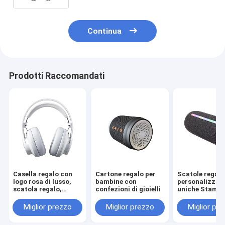
nastro
Continua
Prodotti Raccomandati
Casella regalo con
Cartone regalo per
Scatole regalo
logo rosa di lusso,
bambine con
personalizzat
scatola regalo,
confezioni di gioielli
uniche Stamp
confezionamento
Scatole regalo
della borsa,
lusso di carto
Miglior prezzo
Miglior prezzo
Miglior pr
confezionamento
Imballaggio Gio
della borsa
Valentino Ros