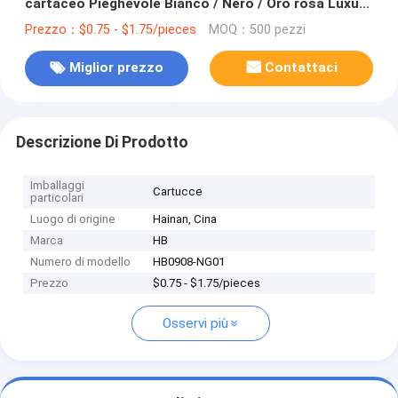
cartaceo Pieghevole Bianco / Nero / Oro rosa Luxury
Magnetic Gift Box con chiusura a nastro
Prezzo：$0.75 - $1.75/pieces
MOQ：500 pezzi
Miglior prezzo
Contattaci
Descrizione Di Prodotto
Imballaggi
Cartucce
particolari
Luogo di origine
Hainan, Cina
Marca
HB
Numero di modello
HB0908-NG01
Prezzo
$0.75 - $1.75/pieces
Osservi più