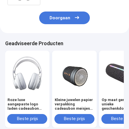
Doorgaan
Geadviseerde Producten
Roze luxe
Kleine juwelen papier
Op maat gema
aangepaste logo
verpakking
unieke
laden cadeaubon
cadeaubon meisjes
geschenkdoze
verpakking handtas
goedkope
luxe kartonne
verpakkingsdoos
verpakkingsdoos
geschenkdoos
Beste prijs
Beste prijs
Beste pri
Verpakking Ju
Valentijnsdag