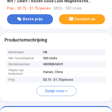
Wit / Zwart / Rozen Goud Luxe Magnetische
Geschenkdoos Met Ribbon Sluiting
Prijs：$0.75 - $1.75/pieces
MOQ：500 stuks
Beste prijs
Contact nu
Productomschrijving
Merknaam
HB
Min. bestelaantal
500 stuks
Modelnummer
HB0908-NG01
Plaats van
Hainan, China
herkomst
Prijs
$0.75 - $1.75/pieces
Bekijk meer