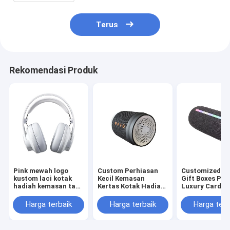
Terus
Rekomendasi Produk
Pink mewah logo
Custom Perhiasan
Customized U
kustom laci kotak
Kecil Kemasan
Gift Boxes Pri
hadiah kemasan tas
Kertas Kotak Hadiah
Luxury Cardbo
kotak kemasan
Gadis Murah
Gift Box Pack
Packing Box
Perhiasan Val
Harga terbaik
Harga terbaik
Harga terb
Rose Gift Box