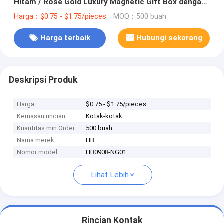
Hitam / Rose Gold Luxury Magnetic Gift Box dengan
Ribbon Closure
Harga：$0.75 - $1.75/pieces
MOQ：500 buah
Harga terbaik
Hubungi sekarang
Deskripsi Produk
Harga
$0.75 - $1.75/pieces
Kemasan rincian
Kotak-kotak
Kuantitas min Order
500 buah
Nama merek
HB
Nomor model
HB0908-NG01
Lihat Lebih
Rincian Kontak