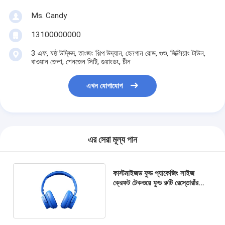
Ms. Candy
13100000000
3 এফ, ষষ্ঠ উদ্ভিদ, তাংজং শিল্প উদ্যান, হেনগান রোড, গুশু, জিক্সিয়াং টাউন,
বাওয়ান জেলা, শেনজেন সিটি, গুয়াংডং, চীন
এখন যোগাযোগ
এর সেরা মূল্য পান
কাস্টমাইজড ফুড প্যাকেজিং সাইজ
ক্রেফট টেকওয়ে ফুড রুটি রেস্তোরাঁর
জন্য কাগজের ব্যাগ