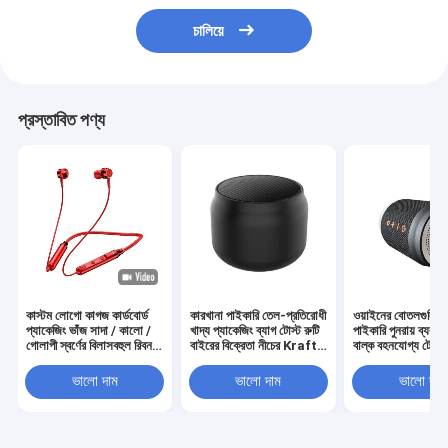
চালিয়ে
প্রস্তাবিত পণ্য
কাস্টম লোগো কাগজ কার্ডবোর্ড
কারখানা পাইকারি তেল-প্রতিরোধী
ওয়াইনের বোতলগুলির 
প্যাকেজিং ভাঁজ সাদা / কালো /
খাদ্য প্যাকেজিং ব্যাগ টোস্ট রুটি
পাইকারি পুনরায় ব্যবহা
গোলাপী স্বর্ণের বিলাসবহুল রিবন
বাইরের বিক্রেতা নীচের Kraft
বাল্ক বহনযোগ্য টোট ক্র
বন্ধক সহ চৌম্বকীয় উপহার বাক্স
কাগজ ব্যাগ
কাগজের ওয়াইন ব্যাগ
ভালো দাম
ভালো দাম
ভালো দাম