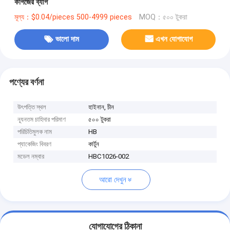
কাগজের ব্যাগ
মূল্য：$0.04/pieces 500-4999 pieces
MOQ：৫০০ টুকরা
ভালো দাম
এখন যোগাযোগ
পণ্যের বর্ণনা
উৎপত্তি স্থল
হাইনান, চীন
ন্যূনতম চাহিদার পরিমাণ
৫০০ টুকরা
পরিচিতিমুলক নাম
HB
প্যাকেজিং বিবরণ
কার্টুন
মডেল নম্বার
HBC1026-002
আরো দেখুন
যোগাযোগের ঠিকানা