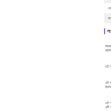
লো
পণ
পণ্
আমাদ
আবিষ
এই প
এই প
ব্যব
এই প
এটি 