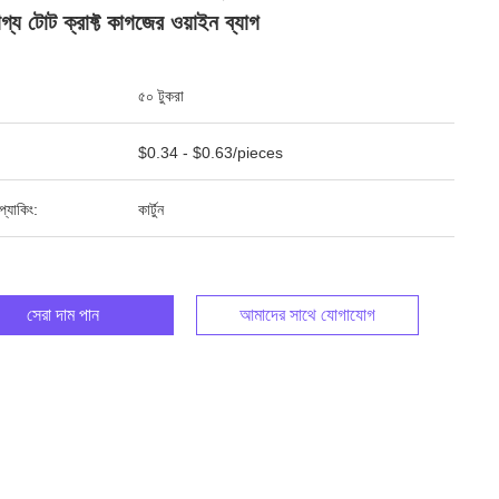
্য টোট ক্রাফ্ট কাগজের ওয়াইন ব্যাগ
৫০ টুকরা
$0.34 - $0.63/pieces
ড প্যাকিং:
কার্টুন
সেরা দাম পান
আমাদের সাথে যোগাযোগ