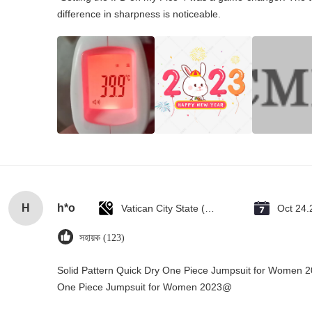
difference in sharpness is noticeable.
H
h*o
Vatican City State (Holy See)
Oct 24.
সহায়ক (123)
Solid Pattern Quick Dry One Piece Jumpsuit for Women 
One Piece Jumpsuit for Women 2023@