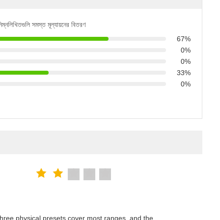
িম্নলিখিতগুলি সমস্ত মূল্যায়নের বিতরণ
67%
0%
0%
33%
0%
hree physical presets cover most ranges, and the