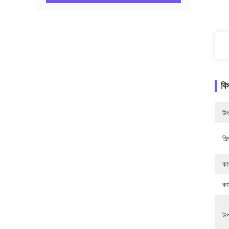
বি
উৎ
শিল
কা
কা
উপ