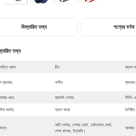
বিস্তারিত তথ্য
পণ্যের বর্ণনা
স্তারিত তথ্য
পত্তি স্থল
চীন
মডেল নম
্প ব্যবহার:
পানীয়
ব্যবহার:
গজের ধরন:
ক্রাফট পেপার
সিলিং এব
স্টম অর্ডার:
গ্রহণ করো
বৈশিষ্ট্য:
আর্ট পেপার, পেপার বোর্ড, ঢেউতোলা বোর্ড, 
াদান:
আকার:
লেপা কাগজ, ইত্যাদি।