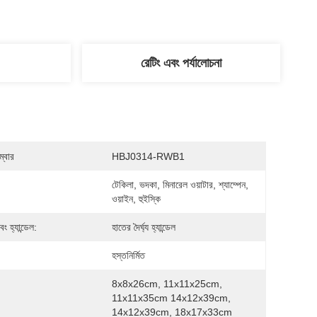
রেটিং এবং পর্যালোচনা
্বার
HBJ0314-RWB1
টেকিলা, ভদকা, মিনারেল ওয়াটার, শ্যাম্পেন, 
ওয়াইন, হুইস্কি
ং হ্যান্ডেল:
হাতের দৈর্ঘ্য হ্যান্ডেল
হস্তনির্মিত
8x8x26cm, 11x11x25cm, 
11x11x35cm 14x12x39cm, 
14x12x39cm, 18x17x33cm