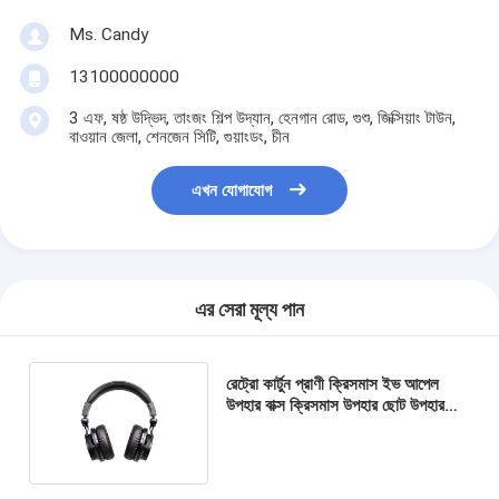
Ms. Candy
13100000000
3 এফ, ষষ্ঠ উদ্ভিদ, তাংজং শিল্প উদ্যান, হেনগান রোড, গুশু, জিক্সিয়াং টাউন,
বাওয়ান জেলা, শেনজেন সিটি, গুয়াংডং, চীন
এখন যোগাযোগ
এর সেরা মূল্য পান
রেট্রো কার্টুন প্রাণী ক্রিসমাস ইভ আপেল
উপহার বাক্স ক্রিসমাস উপহার ছোট উপহার
অলঙ্কার টট ব্যাগ প্যাকেজিং বক্স