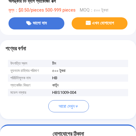
অলঙ্কার টট ব্যাগ প্যাকেজিং বক্স
মূল্য：$0.50/pieces 500-999 pieces
MOQ：৫০০ টুকরা
ভালো দাম
এখন যোগাযোগ
পণ্যের বর্ণনা
উৎপত্তি স্থল
চীন
ন্যূনতম চাহিদার পরিমাণ
৫০০ টুকরা
পরিচিতিমুলক নাম
HB
প্যাকেজিং বিবরণ
কার্টুন
মডেল নম্বার
HBS1009-004
আরো দেখুন
যোগাযোগের ঠিকানা