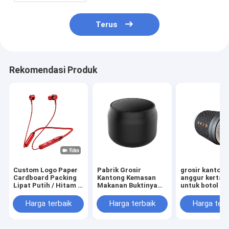
Terus
Rekomendasi Produk
Custom Logo Paper
Pabrik Grosir
grosir kanton
Cardboard Packing
Kantong Kemasan
anggur kertas 
Lipat Putih / Hitam /
Makanan Buktinya
untuk botol a
Rose Gold Luxury
Minyak Roti Roti Roti
Magnetic Gift Box
di Luar Penjual
Harga terbaik
Harga terbaik
Harga terb
dengan Ribbon
Bagian Bawah
Closure
Kantong Kertas Kraft