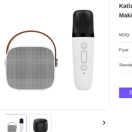
Katl
Maki
MOQ:
Fiyat:
Standa
E