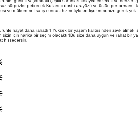
ürünle, günlük yaşamdaki çeşitli sorunları kolayca çözecek ve benzeri gö
suz sürprizler getirecek.Kullanıcı dostu arayüzü ve üstün performansı kul
itesi ve mükemmel satış sonrası hizmetiyle endişelenmenize gerek yok.
ürünle hayat daha rahattır! Yüksek bir yaşam kalitesinden zevk almak is
n sizin için harika bir seçim olacaktır!Bu size daha uygun ve rahat bir
at hissedersin.