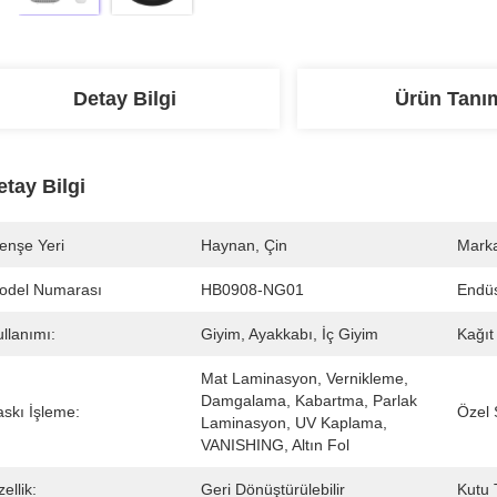
Detay Bilgi
Ürün Tanı
etay Bilgi
enşe Yeri
Haynan, Çin
Marka
odel Numarası
HB0908-NG01
Endüs
llanımı:
Giyim, Ayakkabı, İç Giyim
Kağıt
Mat Laminasyon, Vernikleme, 
Damgalama, Kabartma, Parlak 
askı İşleme:
Özel 
Laminasyon, UV Kaplama, 
VANISHING, Altın Fol
ellik:
Geri Dönüştürülebilir
Kutu T