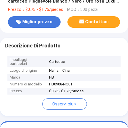
cartaceo Pieghevole Bianco / Nero / Oro rosa Luxury
Magnetic Gift Box con chiusura a nastro
Prezzo：$0.75 - $1.75/pieces
MOQ：500 pezzi
Miglior prezzo
Contattaci
Descrizione Di Prodotto
Imballaggi
Cartucce
particolari
Luogo di origine
Hainan, Cina
Marca
HB
Numero di modello
HB0908-NG01
Prezzo
$0.75 - $1.75/pieces
Osservi più