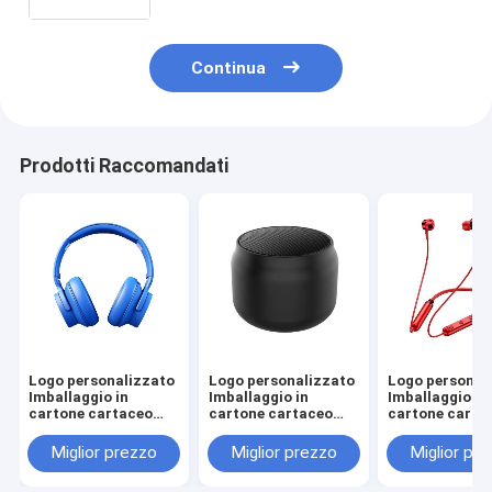
nastro
Continua
Prodotti Raccomandati
Logo personalizzato
Logo personalizzato
Logo personal
Imballaggio in
Imballaggio in
Imballaggio in
cartone cartaceo
cartone cartaceo
cartone carta
Pieghevole Bianco /
Pieghevole Bianco /
Pieghevole Bia
Nero / Oro rosa
Nero / Oro rosa
Nero / Oro ros
Miglior prezzo
Miglior prezzo
Miglior pr
Luxury Magnetic
Luxury Magnetic
Luxury Magnet
Gift Box con
Gift Box con
Gift Box con