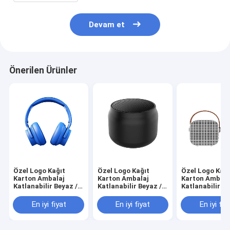
Devam et
Önerilen Ürünler
Özel Logo Kağıt
Özel Logo Kağıt
Özel Logo Kağı
Karton Ambalaj
Karton Ambalaj
Karton Ambala
Katlanabilir Beyaz /
Katlanabilir Beyaz /
Katlanabilir Be
Siyah / Gül Altın Lüks
Siyah / Gül Altın Lüks
Siyah / Gül Alt
Makineli Hediye
Makineli Hediye
Makineli Hediy
En iyi fiyat
En iyi fiyat
En iyi fiy
Kutusu Kurdele
Kutusu Kurdele
Kutusu Kurdel
Kapalı
Kapalı
Kapalı