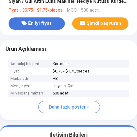
Siyah / Gül Altın Lüks Makineli Hediye Kutusu Kurdele
Kapalı
Fiyat：$0.75 - $1.75/pieces
MOQ：500 adet
En iyi fiyat
Şimdi başvurun
Ürün Açıklaması
Ambalaj bilgileri
Kartonlar
Fiyat
$0.75 - $1.75/pieces
Marka adı
HB
Menşe yeri
Haynan, Çin
Min sipariş miktarı
500 adet
Daha fazla göster
İletişim Bilgileri