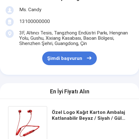
Ms. Candy
13100000000
3F, Altıncı Tesis, Tangzhong Endüstri Parkı, Hengnan
Yolu, Gushu, Xixiang Kasabası, Baoan Bölgesi,
Shenzhen Şehri, Guangdong, Çin
Şimdi başvurun
En İyi Fiyatı Alın
Özel Logo Kağıt Karton Ambalaj
Katlanabilir Beyaz / Siyah / Gül
Altın Lüks Makineli Hediye Kutusu
Kurdele Kapalı