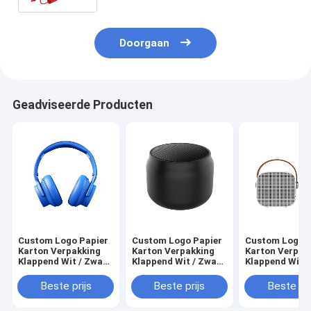
Doorgaan
Geadviseerde Producten
Custom Logo Papier
Custom Logo Papier
Custom Logo P
Karton Verpakking
Karton Verpakking
Karton Verpak
Klappend Wit / Zwart
Klappend Wit / Zwart
Klappend Wit /
/ Rozen Goud Luxe
/ Rozen Goud Luxe
/ Rozen Goud 
Magnetische
Magnetische
Magnetische
Beste prijs
Beste prijs
Beste pri
Geschenkdoos Met
Geschenkdoos Met
Geschenkdoos
Ribbon Sluiting
Ribbon Sluiting
Ribbon Sluitin