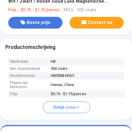
Wit / Zwart / Rozen Goud Luxe Magnetische
Geschenkdoos Met Ribbon Sluiting
Prijs：$0.75 - $1.75/pieces
MOQ：500 stuks
Beste prijs
Contact nu
Productomschrijving
Merknaam
HB
Min. bestelaantal
500 stuks
Modelnummer
HB0908-NG01
Plaats van
Hainan, China
herkomst
Prijs
$0.75 - $1.75/pieces
Bekijk meer