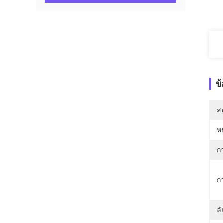
ข
สถ
ห
กา
ก
ล