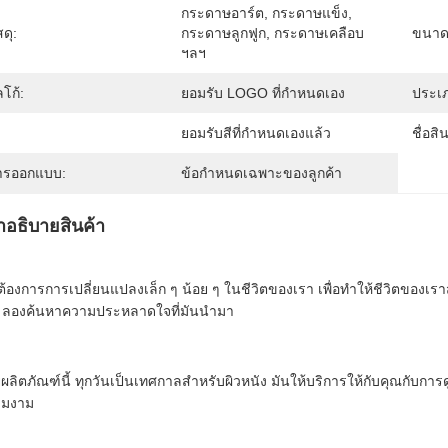
กระดาษอาร์ต, กระดาษแข็ง, 
สดุ:
กระดาษลูกฟูก, กระดาษเคลือบ 
ขนาด
ฯลฯ
โก้:
ยอมรับ LOGO ที่กําหนดเอง
ประเ
ยอมรับสีที่กำหนดเองแล้ว
ชื่อสิ
ารออกแบบ:
ข้อกำหนดเฉพาะของลูกค้า
ําอธิบายสินค้า
ต้องการการเปลี่ยนแปลงเล็ก ๆ น้อย ๆ ในชีวิตของเรา เพื่อทําให้ชีวิตของเรา
 ลองค้นหาความประหลาดใจที่มันนํามา
ยผลิตภัณฑ์นี้ ทุกวันเป็นเทศกาลสําหรับผิวหนัง มันให้บริการให้กับคุณกับ
ามงาม