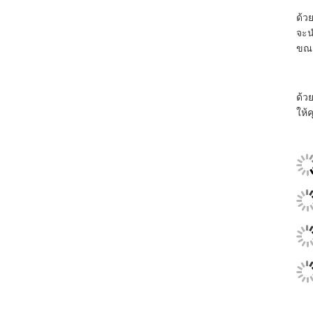
ด้ว
จะน
ขณะ
ด้วย
ให้