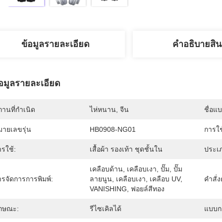
ข้อมูลรายละเอียด
คําอธิบายสิน
้อมูลรายละเอียด
านที่กำเนิด
ไห่หนาน, จีน
ชื่อแ
มายเลขรุ่น
HB0908-NG01
การใ
รใช้:
เสื้อผ้า รองเท้า ชุดชั้นใน
ประเ
เคลือบด้าน, เคลือบเงา, ปั๊ม, ปั๊ม
ารจัดการการพิมพ์:
ลายนูน, เคลือบเงา, เคลือบ UV, 
คําสั่
VANISHING, ฟอยล์สีทอง
ักษณะ:
รีไซเคิลได้
แบบกล