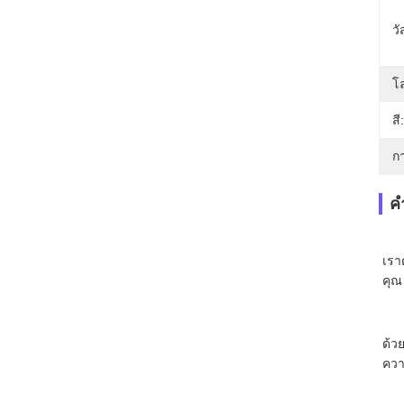
วั
โล
สี:
ก
ค
เรา
คุณ
ด้ว
คว