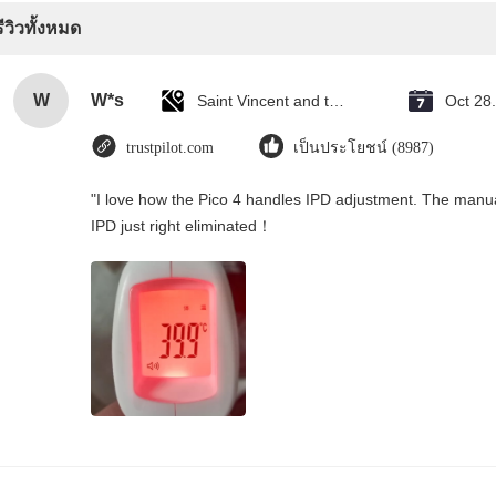
รีวิวทั้งหมด
W
W*s
Saint Vincent and the Grenadines
Oct 28
trustpilot.com
เป็นประโยชน์ (8987)
"I love how the Pico 4 handles IPD adjustment. The manual s
IPD just right eliminated！