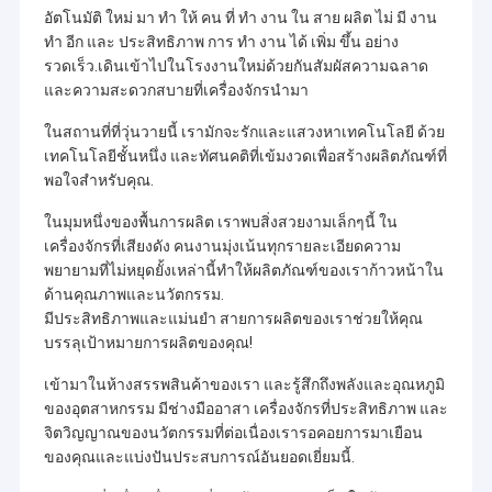
อัตโนมัติ ใหม่ มา ทํา ให้ คน ที่ ทํา งาน ใน สาย ผลิต ไม่ มี งาน
ทํา อีก และ ประสิทธิภาพ การ ทํา งาน ได้ เพิ่ม ขึ้น อย่าง
รวดเร็ว.เดินเข้าไปในโรงงานใหม่ด้วยกันสัมผัสความฉลาด
และความสะดวกสบายที่เครื่องจักรนํามา
ในสถานที่ที่วุ่นวายนี้ เรามักจะรักและแสวงหาเทคโนโลยี ด้วย
เทคโนโลยีชั้นหนึ่ง และทัศนคติที่เข้มงวดเพื่อสร้างผลิตภัณฑ์ที่
พอใจสําหรับคุณ.
ในมุมหนึ่งของพื้นการผลิต เราพบสิ่งสวยงามเล็กๆนี้ ใน
เครื่องจักรที่เสียงดัง คนงานมุ่งเน้นทุกรายละเอียดความ
พยายามที่ไม่หยุดยั้งเหล่านี้ทําให้ผลิตภัณฑ์ของเราก้าวหน้าใน
ด้านคุณภาพและนวัตกรรม.
มีประสิทธิภาพและแม่นยํา สายการผลิตของเราช่วยให้คุณ
บรรลุเป้าหมายการผลิตของคุณ!
เข้ามาในห้างสรรพสินค้าของเรา และรู้สึกถึงพลังและอุณหภูมิ
ของอุตสาหกรรม มีช่างมืออาสา เครื่องจักรที่ประสิทธิภาพ และ
จิตวิญญาณของนวัตกรรมที่ต่อเนื่องเรารอคอยการมาเยือน
ของคุณและแบ่งปันประสบการณ์อันยอดเยี่ยมนี้.