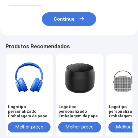
fecho de fita
Continue
Produtos Recomendados
Logotipo
Logotipo
Logotipo
personalizado
personalizado
personalizado
Embalagem de papel
Embalagem de papel
Embalagem de 
de papelão dobrável
de papelão dobrável
de papelão dob
Branco / Preto / Ouro
Branco / Preto / Ouro
Branco / Preto
Melhor preço
Melhor preço
Melhor pr
Rosa Caixa de
Rosa Caixa de
Rosa Caixa de
presente magnética
presente magnética
presente magn