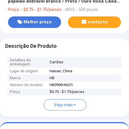
papelão dobrável Branco / Preto / Ouro Rosa Caixa
de presente magnética de luxo com fecho de fita
Preço：$0.75 - $1.75/pieces
MOQ：500 peças
Melhor preço
contacto
Descrição De Produto
Detalhes da
Cartões
embalagem
Lugar de origem
Hainan, China
Marca
HB
Número do modelo
HB0908-NG01
Preço
$0.75 - $1.75/pieces
Veja mais