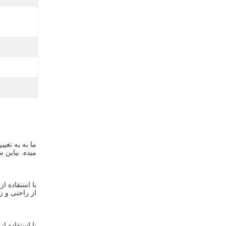
ميده. بياين 
از راحتی و زی