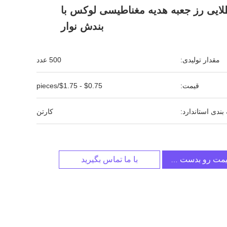
طلایی رز جعبه هدیه مغناطیسی لوکس با
بندش نوار
مقدار تولیدی:
500 عدد
قیمت:
$0.75 - $1.75/pieces
بندی استاندارد:
کارتن
یمت رو بدست بیار
با ما تماس بگیرید