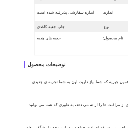
اندازه:
اندازه سفارشی پذیرفته شده است
نوع:
چاپ جعبه کاغذی
نام محصول:
جعبه های هدیه
توضیحات محصول
ما به يه تغيير کوچيک در زندگيمون نياز داريم تا زندگيمون رو روشن کنيم اين محصول دقیقا همون چيزيه که شما نياز داريد، اون به شما تجربه ي جديدي 
با استفاده از این محصول، هر روز برای پوست یک جشن است! این به شما طیف گسترده ای از مراقبت ها را ارائه می دهد، به طوری که شما می توانید 
با استفاده از این محصول به راحتی مشکلات مختلف زندگی روزمره را حل خواهید کرد و از راحتی بی سابقه ای لذت خواهید برد. این محصول شگفتی های 