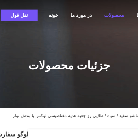
محصولات
در مورد ما
خونه
نقل قول
جزئیات محصولات
اشو سفید / سیاه / طلایی رز جعبه هدیه مغناطیسی لوکس با بندش نوار
لوگو سفارش