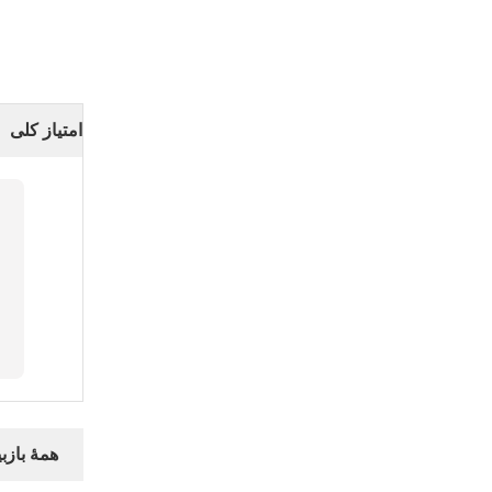
امتیاز کلی
همهٔ بازبی