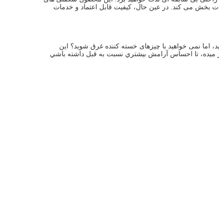
بی پایان را به زندگی شما خواهد آورد.رابط کاربری دوستانه و عملکرد عالی آن را آسان و لذت بخش می کند. در عین حال، کیفیت قابل اعتماد و خدمات 
با استفاده از این محصول، زندگی آرام تر است! می خواهید از کیفیت زندگی بالایی لذت ببرید، اما نمی خواهید با چیزهای خسته کننده غرق شوید؟ این 
ر ميده، تا احساس آرامش بيشتري نسبت به قبل داشته باشي