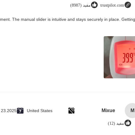
trustpilot.com
مفید (8987)
ment. The manual slider is intuitive and stays securely in place. Gettin
Mixue
M
 23.2025
United States
مفید (12)