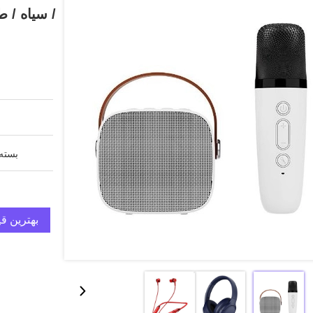
/ سیاه / 
بسته 
بهترین ق