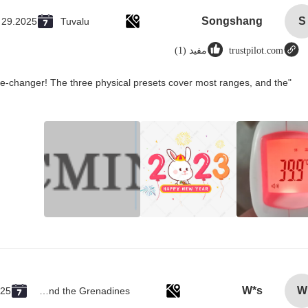
Songshang
S
 29.2025
Tuvalu
trustpilot.com
مفید (1)
me-changer! The three physical presets cover most ranges, and the
W*s
W
025
Saint Vincent and the Grenadines