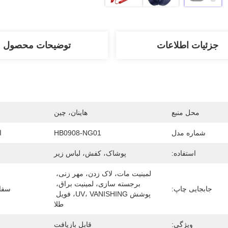
جزئیات اطلاعات
توضیحات محصول
محل منبع
هاینان، چین
شماره مدل
HB0908-NG01
ا
استفاده:
پوشاک، کفش، لباس زیر
لمینیت مات، لاک زدن، مهر زنی، 
برجسته سازی، لمینیت براق، 
جابجایی چاپ:
سفا
پوشش UV، VANISHING، فویل 
طلا
ویژگی:
قابل بازیافت