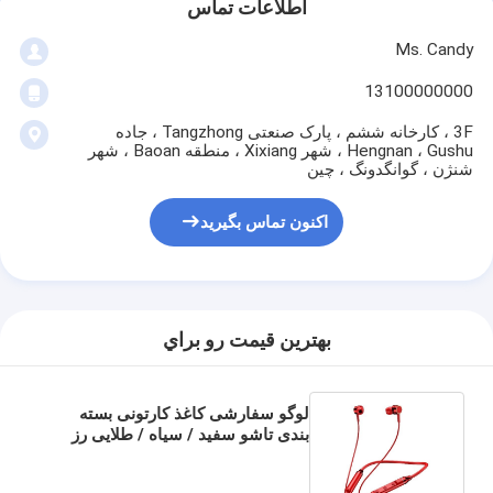
اطلاعات تماس
Ms. Candy
13100000000
3F ، کارخانه ششم ، پارک صنعتی Tangzhong ، جاده
Hengnan ، Gushu ، شهر Xixiang ، منطقه Baoan ، شهر
شنژن ، گوانگدونگ ، چین
اکنون تماس بگیرید
بهترين قيمت رو براي
لوگو سفارشی کاغذ کارتونی بسته
بندی تاشو سفید / سیاه / طلایی رز
جعبه هدیه مغناطیسی لوکس با بندش
نوار