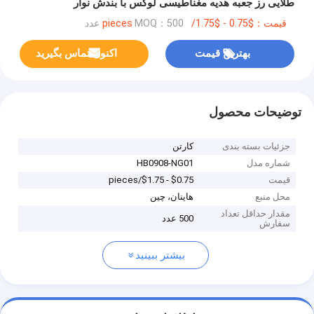
طلایی رز جعبه هدیه مغناطیسی لوکس با بندش نوار
قیمت：$0.75 - $1.75/pieces
MOQ：500 عدد
بهترین قیمت
اکنون تماس بگیرید
توضیحات محصول
جزئیات بسته بندی
کارتن
شماره مدل
HB0908-NG01
قیمت
$0.75 - $1.75/pieces
محل منبع
هاینان، چین
مقدار حداقل تعداد
500 عدد
سفارش
بیشتر ببینید