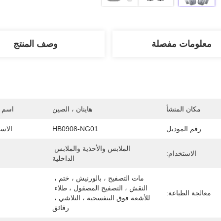
معلومات مفصلة
وصف المنتج
مكان المنشأ
هاينان ، الصين
اسم ا
رقم الموديل
HB0908-NG01
الاس
الملابس والأحذية والملابس 
الاستخدام:
الداخلية
مات التصفيح ، بالورنيش ، ختم ، 
النقش ، التصفيح المصقول ، طلاء 
معالجة الطباعة:
للأشعة فوق البنفسجية ، التلاشي ، 
رقائق