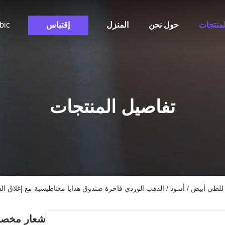
لمنتجات
حول نحن
المنزل
إقتباس
bic
تفاصيل المنتجات
طي أبيض / أسود / الذهب الوردي فاخرة صندوق هدايا مغناطيسية مع إغلاق ا
شعار مخصص