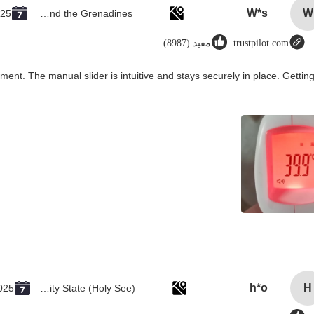
W*s
W
025
Saint Vincent and the Grenadines
trustpilot.com
مفيد (8987)
ment. The manual slider is intuitive and stays securely in place. Gettin
h*o
H
025
Vatican City State (Holy See)