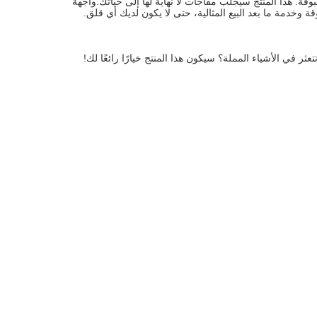
مع هذا المنتج، سوف تحل بسهولة مشاكل مختلفة في الحياة اليومية وتتمتع بالراحة غير المسبوقة. هذا المنتج سيجلب مفاجآت لا نهاية لها إلى حياتك.واجهة 
وخدمة ما بعد البيع المثالية، حتى لا يكون لديك أي قلق.
تتعثر في الأشياء المملة؟ سيكون هذا المنتج خيارًا رائعًا لك!