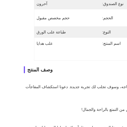
نوع الصندوق:
آحرون
الحجم:
حجم مخصص مقبول
النوع:
طباعة علب الورق
اسم المنتج:
علب هدايا
وصف المنتج
نحن بحاجة إلى تغيير بسيط في حياتنا لتسليط الضوء على حياتنا. هذا المنتج هو بالضبط ما تحتاجه، وسوف تجلب لك تجربة جديدة. دعونا استكشاف المفاجآت 
من التمتع بالراحة والجمال!