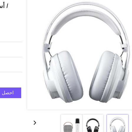
/ أس
احصل ع