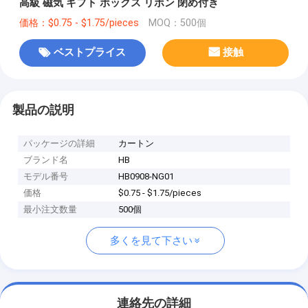
高級 磁気 ギフト ボックス リボン 閉め付き
価格：$0.75 - $1.75/pieces
MOQ：500個
ベストプライス
接触
製品の説明
パッケージの詳細
カートン
ブランド名
HB
モデル番号
HB0908-NG01
価格
$0.75 - $1.75/pieces
最小注文数量
500個
多くを見て下さい
連絡先の詳細