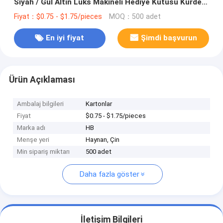
Siyah / Gül Altın Lüks Makineli Hediye Kutusu Kurdele
Kapalı
Fiyat：$0.75 - $1.75/pieces
MOQ：500 adet
En iyi fiyat
Şimdi başvurun
Ürün Açıklaması
Ambalaj bilgileri
Kartonlar
Fiyat
$0.75 - $1.75/pieces
Marka adı
HB
Menşe yeri
Haynan, Çin
Min sipariş miktarı
500 adet
Daha fazla göster
İletişim Bilgileri