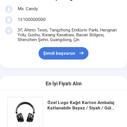
Ms. Candy
13100000000
3F, Altıncı Tesis, Tangzhong Endüstri Parkı, Hengnan
Yolu, Gushu, Xixiang Kasabası, Baoan Bölgesi,
Shenzhen Şehri, Guangdong, Çin
Şimdi başvurun
En İyi Fiyatı Alın
Özel Logo Kağıt Karton Ambalaj
Katlanabilir Beyaz / Siyah / Gül
Altın Lüks Makineli Hediye Kutusu
Kurdele Kapalı