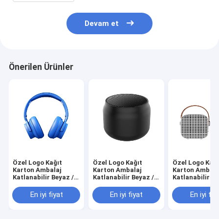
Devam et
Önerilen Ürünler
Özel Logo Kağıt
Özel Logo Kağıt
Özel Logo Kağı
Karton Ambalaj
Karton Ambalaj
Karton Ambala
Katlanabilir Beyaz /
Katlanabilir Beyaz /
Katlanabilir Be
Siyah / Gül Altın Lüks
Siyah / Gül Altın Lüks
Siyah / Gül Alt
Makineli Hediye
Makineli Hediye
Makineli Hediy
En iyi fiyat
En iyi fiyat
En iyi fiy
Kutusu Kurdele
Kutusu Kurdele
Kutusu Kurdel
Kapalı
Kapalı
Kapalı