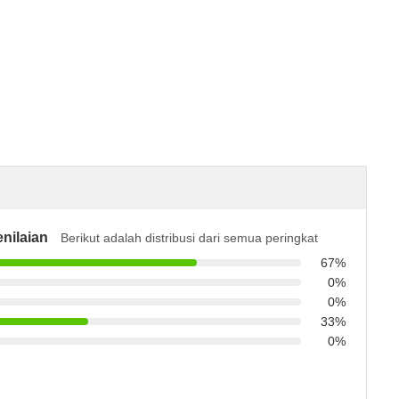
nilaian
Berikut adalah distribusi dari semua peringkat
67%
0%
0%
33%
0%