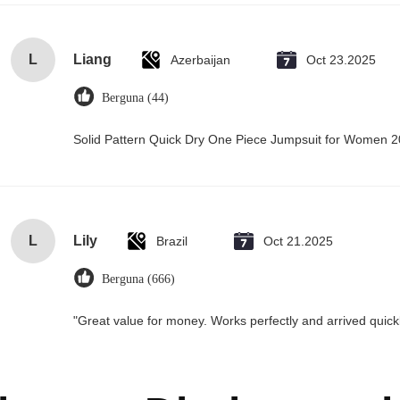
L
Liang
Azerbaijan
Oct 23.2025
Berguna (44)
Solid Pattern Quick Dry One Piece Jumpsuit for Women
L
Lily
Brazil
Oct 21.2025
Berguna (666)
"Great value for money. Works perfectly and arrived quickly