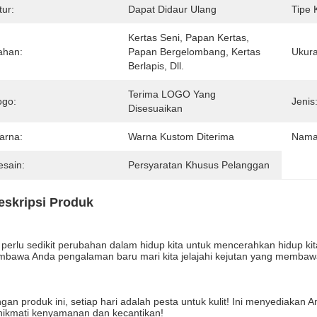
tur:
Dapat Didaur Ulang
Tipe 
Kertas Seni, Papan Kertas, 
ahan:
Papan Bergelombang, Kertas 
Ukura
Berlapis, Dll.
Terima LOGO Yang 
ogo:
Jenis
Disesuaikan
arna:
Warna Kustom Diterima
Nama
esain:
Persyaratan Khusus Pelanggan
eskripsi Produk
a perlu sedikit perubahan dalam hidup kita untuk mencerahkan hidup kit
bawa Anda pengalaman baru mari kita jelajahi kejutan yang membaw
gan produk ini, setiap hari adalah pesta untuk kulit! Ini menyediakan
ikmati kenyamanan dan kecantikan!