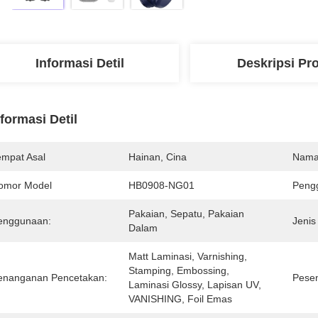
Informasi Detil
Deskripsi Pr
nformasi Detil
empat Asal
Hainan, Cina
Nama
omor Model
HB0908-NG01
Pengg
Pakaian, Sepatu, Pakaian 
enggunaan:
Jenis
Dalam
Matt Laminasi, Varnishing, 
Stamping, Embossing, 
enanganan Pencetakan:
Pese
Laminasi Glossy, Lapisan UV, 
VANISHING, Foil Emas