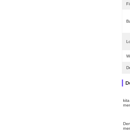
Fi
B
L
W
D
D
kit
mem
Den
men