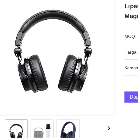
Lipa
Magn
MOQ:
Harga:
Kemas
Dap