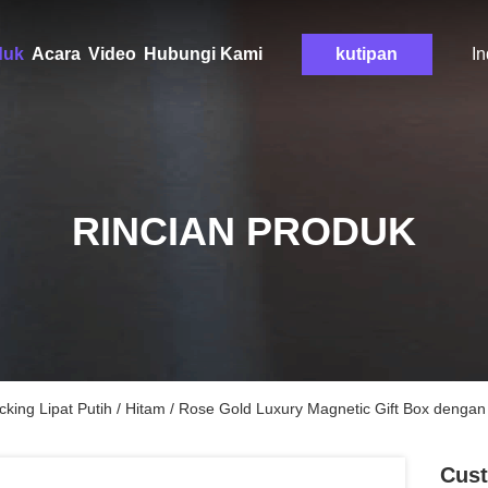
duk
Acara
Video
Hubungi Kami
kutipan
I
RINCIAN PRODUK
ing Lipat Putih / Hitam / Rose Gold Luxury Magnetic Gift Box dengan
Cust