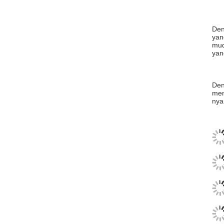
Den
yan
mud
yan
Den
mem
nya