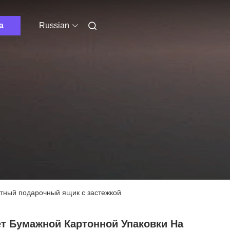
а
Russian
итный подарочный ящик с застежкой
ет Бумажной Картонной Упаковки На