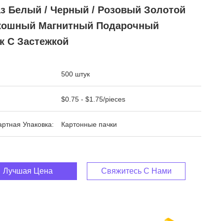
аз Белый / Черный / Розовый Золотой
кошный Магнитный Подарочный
к С Застежкой
500 штук
$0.75 - $1.75/pieces
ртная Упаковка:
Картонные пачки
Лучшая Цена
Свяжитесь С Нами