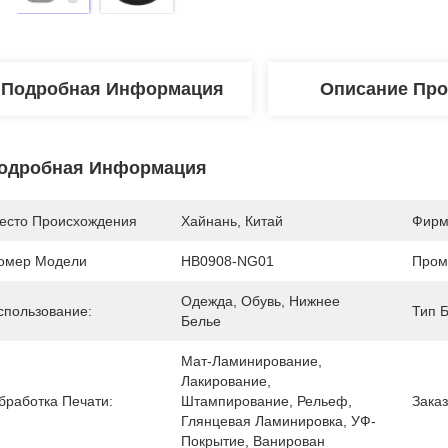
Подробная Информация
Описание Про
одробная Информация
есто Происхождения
Хайнань, Китай
Фирм
омер Модели
HB0908-NG01
Пром
Одежда, Обувь, Нижнее 
спользование:
Тип Б
Белье
Мат-Ламинирование, 
Лакирование, 
бработка Печати:
Штампирование, Рельеф, 
Заказ
Глянцевая Ламинировка, УФ-
Покрытие, Ванирован