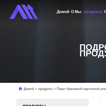
Домой
О Мы.
продукты
ПОДР
ПРОД
Домой
>
продукты
>
Пакет бумажной картонной упа
продукты