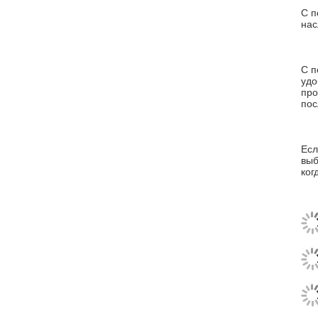
С п
нас
С п
удо
про
пос
Есл
выб
ког