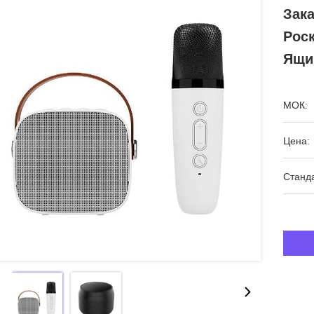
Зак
Рос
Ящи
МОК:
Цена:
Станда