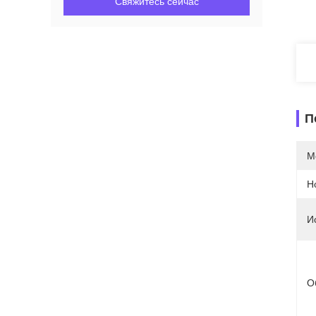
Свяжитесь сейчас
П
М
Н
И
О