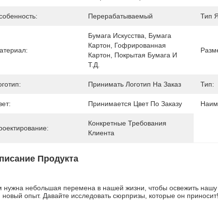
собенность:
Перерабатываемый
Тип 
Бумага Искусства, Бумага 
Картон, Гофрированная 
атериал:
Разм
Картон, Покрытая Бумага И 
Т.д.
оготип:
Принимать Логотип На Заказ
Тип:
вет:
Принимается Цвет По Заказу
Наим
Конкретные Требования 
роектирование:
Клиента
писание Продукта
 нужна небольшая перемена в нашей жизни, чтобы освежить нашу жи
 новый опыт. Давайте исследовать сюрпризы, которые он приносит