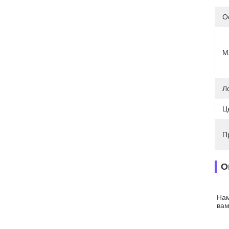
О
М
Л
Ц
П
О
Нам
вам