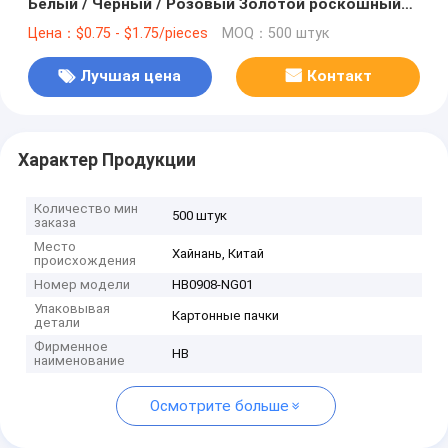
Белый / Черный / Розовый Золотой роскошный
магнитный подарочный ящик с застежкой
Цена：$0.75 - $1.75/pieces
MOQ：500 штук
Лучшая цена
Контакт
Характер Продукции
Количество мин
500 штук
заказа
Место
Хайнань, Китай
происхождения
Номер модели
HB0908-NG01
Упаковывая
Картонные пачки
детали
Фирменное
HB
наименование
Осмотрите больше