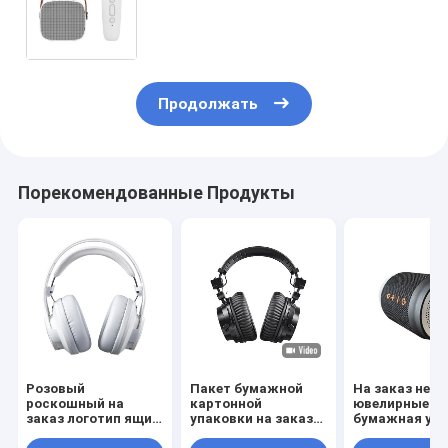
/ Розовый Золотой роскошный
магнитный подарочный ящик с
застежкой
Продолжать
Порекомендованные Продукты
Розовый
Пакет бумажной
На заказ неб
роскошный на
картонной
ювелирные из
заказ логотип ящик
упаковки на заказ
бумажная уп
подарок коробка
Белый / Черный /
Подарочная