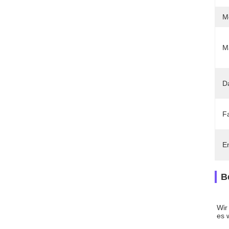
M
Ma
D
F
En
B
Wir
es 