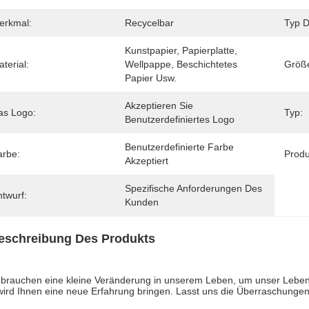
erkmal:
Recycelbar
Typ D
Kunstpapier, Papierplatte, 
terial:
Wellpappe, Beschichtetes 
Größ
Papier Usw.
Akzeptieren Sie 
as Logo:
Typ:
Benutzerdefiniertes Logo
Benutzerdefinierte Farbe 
arbe:
Produ
Akzeptiert
Spezifische Anforderungen Des 
twurf:
Kunden
eschreibung Des Produkts
 brauchen eine kleine Veränderung in unserem Leben, um unser Leben a
wird Ihnen eine neue Erfahrung bringen. Lasst uns die Überraschungen 