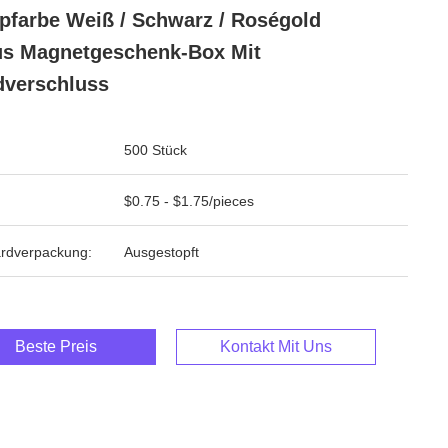
pfarbe Weiß / Schwarz / Roségold
s Magnetgeschenk-Box Mit
verschluss
500 Stück
$0.75 - $1.75/pieces
rdverpackung:
Ausgestopft
Beste Preis
Kontakt Mit Uns