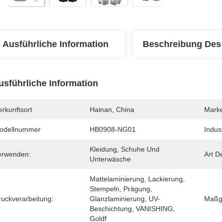
Ausführliche Information
Beschreibung Des
usführliche Information
rkunftsort
Hainan, China
Mark
odellnummer
HB0908-NG01
Indus
Kleidung, Schuhe Und 
erwenden:
Art D
Unterwäsche
Mattelaminierung, Lackierung, 
Stempeln, Prägung, 
ruckverarbeitung:
Glanzlaminierung, UV-
Maßge
Beschichtung, VANISHING, 
Goldf