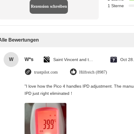
1 Sterne
Rezension schreiben
Alle Bewertungen
W
W*s
Saint Vincent and the Grenadines
Oct 28
trustpilot.com
Hilfreich (8987)
"I love how the Pico 4 handles IPD adjustment. The manual s
IPD just right eliminated！