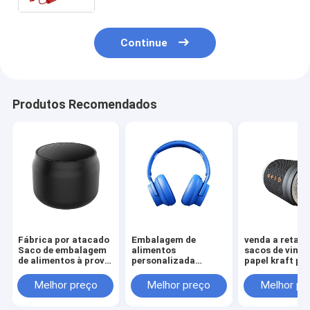
fecho de fita
Continue
Produtos Recomendados
Fábrica por atacado
Embalagem de
venda a retalh
Saco de embalagem
alimentos
sacos de vinho
de alimentos à prova
personalizada
papel kraft pa
de óleo Pão torrado
Tamanho Kraft para
garrafas de vi
fora do vendedor
levar comida Pão
Melhor preço
Melhor preço
Melhor pr
Saco de papel Kraft
Saco de papel para
inferior
restaurante