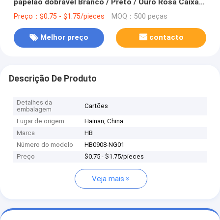
papelão dobrável Branco / Preto / Ouro Rosa Caixa
de presente magnética de luxo com fecho de fita
Preço：$0.75 - $1.75/pieces
MOQ：500 peças
Melhor preço
contacto
Descrição De Produto
Detalhes da
Cartões
embalagem
Lugar de origem
Hainan, China
Marca
HB
Número do modelo
HB0908-NG01
Preço
$0.75 - $1.75/pieces
Veja mais