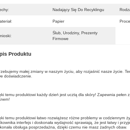
echy:
Nadający Się Do Recyklingu
Rodza
teriał:
Papier
Proce
Ślub, Urodziny, Prezenty 
nioski:
Firmowe
pis Produktu
rzebujemy małej zmiany w naszym życiu, aby rozjaśnić nasze życie. Ten 
e doświadczenie.
ęki temu produktowi każdy dzień jest ucztą dla skóry! Zapewnia pełen z
knem!
ęki temu produktowi łatwo rozwiążesz różne problemy w codziennym ży
tkownika interfejs i doskonała wydajność sprawiają, że jest łatwy i pr
konała obsługa posprzedażna, dzięki czemu nie masz żadnych obaw.