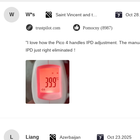
W
W*s
Saint Vincent and the Grenadines
Oct 28
trustpilot.com
Pomocny (8987)
"I love how the Pico 4 handles IPD adjustment. The manual s
IPD just right eliminated！
L
Liang
Azerbaijan
Oct 23.2025