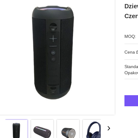
Dzie
Czer
MOQ:
Cena £
Stand
Opako