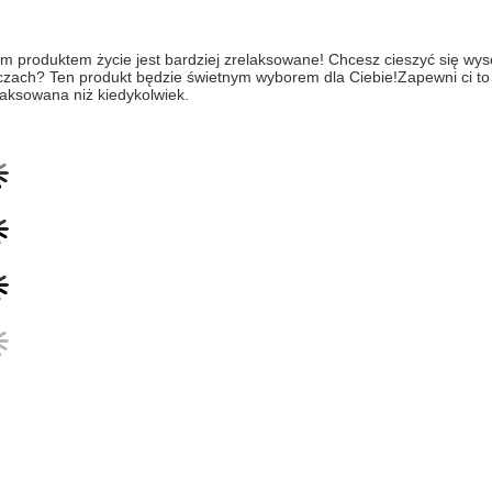
ym produktem życie jest bardziej zrelaksowane! Chcesz cieszyć się wys
czach? Ten produkt będzie świetnym wyborem dla Ciebie!Zapewni ci to b
laksowana niż kiedykolwiek.