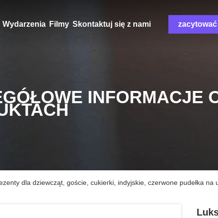
Wydarzenia
Filmy
Skontaktuj się z nami
zacytować
EGÓŁOWE INFORMACJE 
UKTACH
enty dla dziewcząt, goście, cukierki, indyjskie, czerwone pudełka na 
Luks