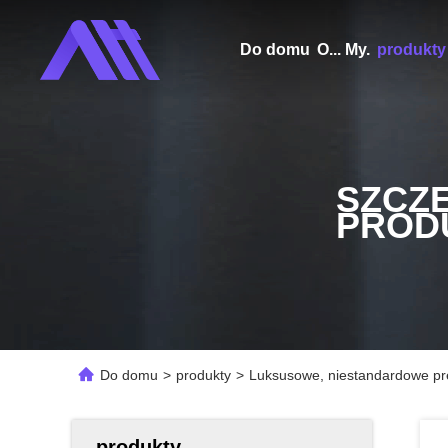
Do domu
O... My.
produkty
SZCZ
PROD
Do domu
>
produkty
>
Luksusowe, niestandardowe prez
produkty