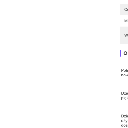
C
Ma
W
O
Pot
now
Dzi
pię
Dzi
uży
dos