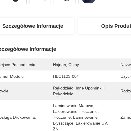
Szczegółowe Informacje
Opis Produ
zczegółowe Informacje
iejsce Pochodzenia
Hajnan, Chiny
Nazw
umer Modelu
HBC1123-004
Użyci
Rękodzieło, Inne Upominki I 
życie:
Rodza
Rękodzieło
Laminowanie Matowe, 
Lakierowanie, Tłoczenie, 
bsługa Drukowania:
Tłoczenie, Laminowanie 
Zamów
Błyszczące, Lakierowanie UV, 
ZNI