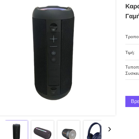
Καρα
Γαμή
Τροπο
Τιμή:
Τυποπ
Συσκευ
Βρε