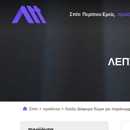
Σπίτι
Περίπου Εμείς.
προϊ
ΛΕΠ
Σπίτι
>
προϊόντα
>
Λούξυ Διάφορα δώρα για παράνυμφε
προϊόντα