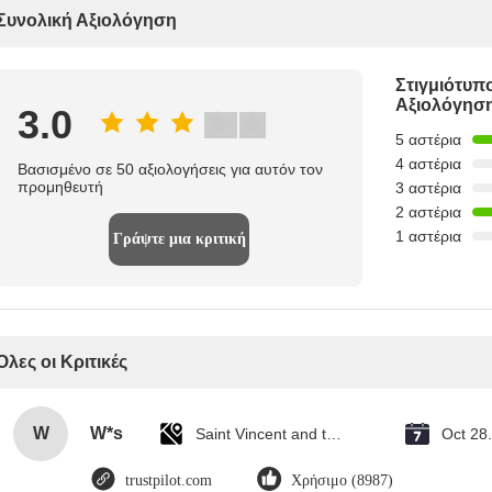
Συνολική Αξιολόγηση
Στιγμιότυπ
Αξιολόγησ
3.0
5 αστέρια
4 αστέρια
Βασισμένο σε 50 αξιολογήσεις για αυτόν τον
προμηθευτή
3 αστέρια
2 αστέρια
1 αστέρια
Γράψτε μια κριτική
Όλες οι Κριτικές
W
W*s
Saint Vincent and the Grenadines
Oct 28
trustpilot.com
Χρήσιμο (8987)