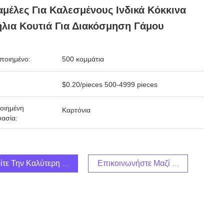
μέλες Για Καλεσμένους Ινδικά Κόκκινα
λια Κουτιά Για Διακόσμηση Γάμου
ποιημένο:
500 κομμάτια
$0.20/pieces 500-4999 pieces
οιημένη
Καρτόνια
ασία:
ίτε Την Καλύτερη Τιμή
Επικοινωνήστε Μαζί Μας