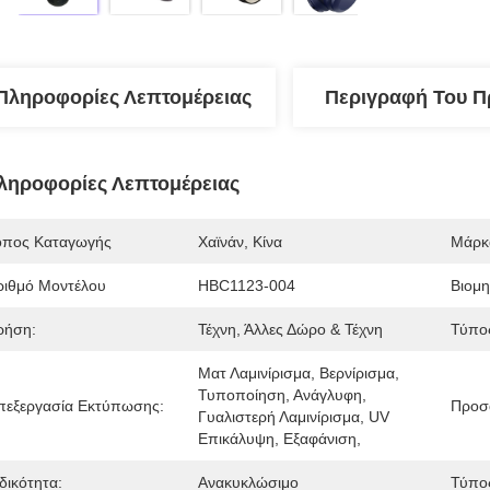
Πληροφορίες Λεπτομέρειας
Περιγραφή Του Π
ληροφορίες Λεπτομέρειας
όπος Καταγωγής
Χαϊνάν, Κίνα
Μάρκ
ριθμό Μοντέλου
HBC1123-004
Βιομη
ρήση:
Τέχνη, Άλλες Δώρο & Τέχνη
Τύπος
Ματ Λαμινίρισμα, Βερνίρισμα, 
Τυποποίηση, Ανάγλυφη, 
πεξεργασία Εκτύπωσης:
Προσ
Γυαλιστερή Λαμινίρισμα, UV 
Επικάλυψη, Εξαφάνιση, 
δικότητα:
Ανακυκλώσιμο
Τύπος