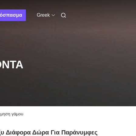
όσπασμα
Greek
ΌΝΤΑ
όσμηση γάμου
ξυ Διάφορα Δώρα Για Παράνυμφες