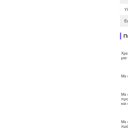
Υλ
Ε
Π
Χρε
μια
Με 
Με 
προ
και
Με 
πρά