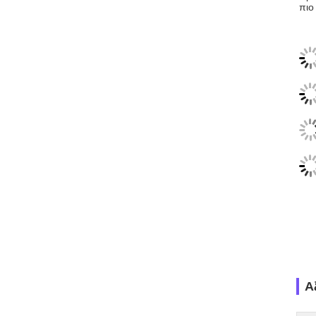
πιο
Α