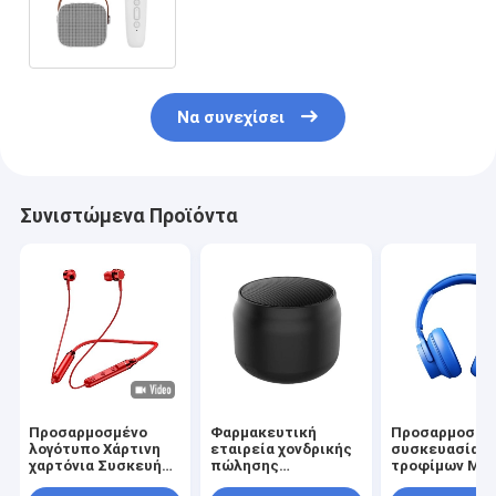
Branded Printing Μαύρο χαρτόνι
σακούλι κρασιού
Να συνεχίσει
Συνιστώμενα Προϊόντα
Προσαρμοσμένο
Φαρμακευτική
Προσαρμοσμέ
λογότυπο Χάρτινη
εταιρεία χονδρικής
συσκευασία
χαρτόνια Συσκευή
πώλησης
τροφίμων Μέ
Διπλώσιμο λευκό /
Ανεξαρτήτως
Kraft Takeawa