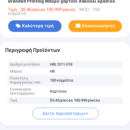
Branded Printing Μαύρο χαρτόνι σακούλι κρασιού
Τιμή：$0.45/pieces 100-999 pieces
MOQ：100
κομμάτια
Καλύτερη τιμή
Επικοινωνήστε
Περιγραφή Προϊόντων
Αριθμό μοντέλου
HBL1011-018
Μάρκα
HB
Ποσότητα
100 κομμάτια
παραγγελίας min
Συσκευασία
Καρτόνια
λεπτομέρειες
Τιμή
$0.45/pieces 100-999 pieces
Δείτε περισσότερων