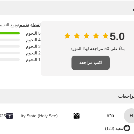
لقطة تقييم
توزيع التقيي
5.0
5 النجوم
4 النجوم
3 النجوم
بناءً على 50 مراجعة لهذا المورد
2 النجوم
1 النجوم
اكتب مراجعة
مراجعات
h*o
H
025
Vatican City State (Holy See)
مفيد (123)