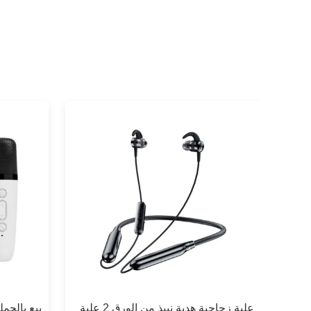
علبة زجاجية هدية نبيذ من الورق 2 علبة
بيع بالج