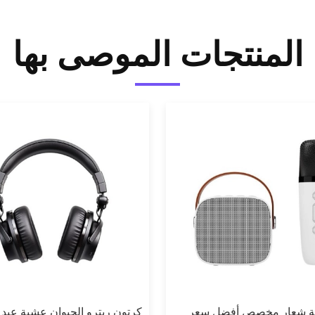
المنتجات الموصى بها
ملة شعار مخصص أفضل سعر
كرتون ريترو الحيوان عشية عيد ا