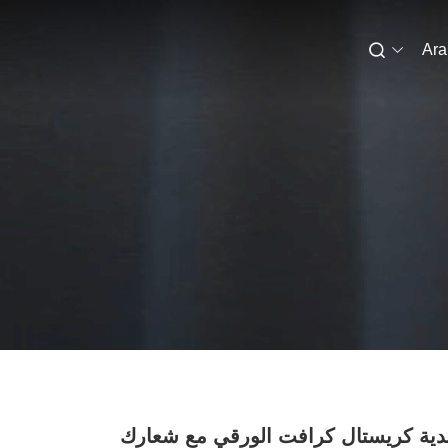
Ara
ية كريستال كرافت الورقي مع شعارك