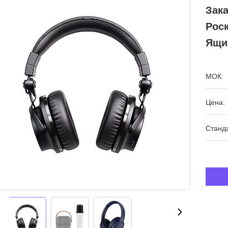
Зак
Рос
Ящи
МОК:
Цена:
Станда