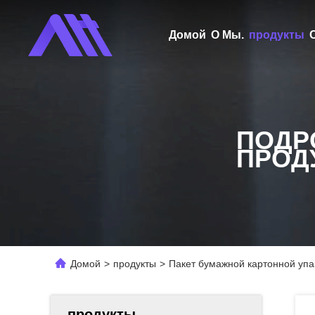
Домой
О Мы.
продукты
ПОДР
ПРОД
Домой
>
продукты
>
Пакет бумажной картонной упа
продукты