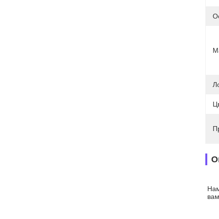
О
М
Л
Ц
П
О
Нам
вам