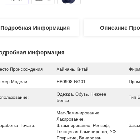
Подробная Информация
Описание Про
одробная Информация
есто Происхождения
Хайнань, Китай
Фирм
омер Модели
HB0908-NG01
Пром
Одежда, Обувь, Нижнее 
спользование:
Тип Б
Белье
Мат-Ламинирование, 
Лакирование, 
бработка Печати:
Штампирование, Рельеф, 
Заказ
Глянцевая Ламинировка, УФ-
Покрытие, Ванирован