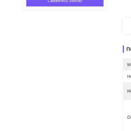
Свяжитесь сейчас
П
М
Н
И
О