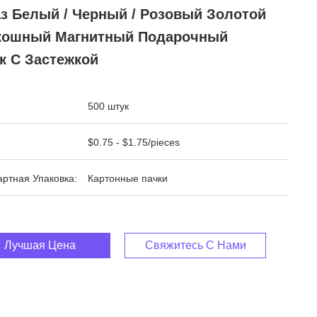
аз Белый / Черный / Розовый Золотой
кошный Магнитный Подарочный
к С Застежкой
500 штук
$0.75 - $1.75/pieces
ртная Упаковка:
Картонные пачки
Лучшая Цена
Свяжитесь С Нами