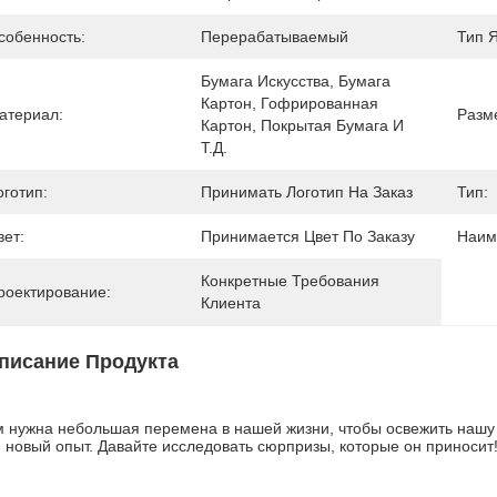
собенность:
Перерабатываемый
Тип 
Бумага Искусства, Бумага 
Картон, Гофрированная 
атериал:
Разм
Картон, Покрытая Бумага И 
Т.д.
оготип:
Принимать Логотип На Заказ
Тип:
вет:
Принимается Цвет По Заказу
Наим
Конкретные Требования 
роектирование:
Клиента
писание Продукта
 нужна небольшая перемена в нашей жизни, чтобы освежить нашу жи
 новый опыт. Давайте исследовать сюрпризы, которые он приносит