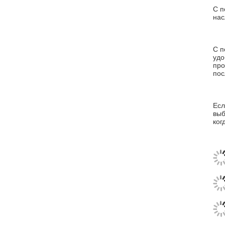
С п
нас
С п
удо
про
пос
Есл
выб
ког