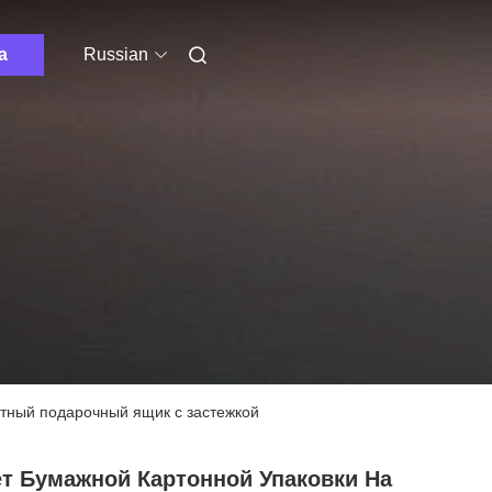
а
Russian
итный подарочный ящик с застежкой
ет Бумажной Картонной Упаковки На