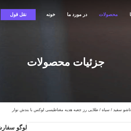
محصولات
در مورد ما
خونه
نقل قول
جزئیات محصولات
اشو سفید / سیاه / طلایی رز جعبه هدیه مغناطیسی لوکس با بندش نوار
لوگو سفارش