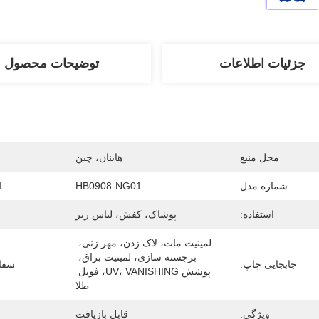
جزئیات اطلاعات
توضیحات محصول
محل منبع
هاینان، چین
شماره مدل
HB0908-NG01
ا
استفاده:
پوشاک، کفش، لباس زیر
لمینیت مات، لاک زدن، مهر زنی، 
برجسته سازی، لمینیت براق، 
جابجایی چاپ:
سفا
پوشش UV، VANISHING، فویل 
طلا
ویژگی:
قابل بازیافت