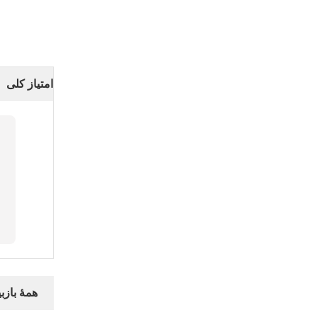
امتیاز کلی
همهٔ بازبی