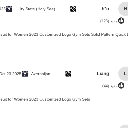
h*o
H
025
Vatican City State (Holy See)
مفید (123)
psuit for Women 2023 Customized Logo Gym Sets Solid Pattern Quick 
Liang
L
Oct 23.2025
Azerbaijan
مفید (44)
mpsuit for Women 2023 Customized Logo Gym Sets