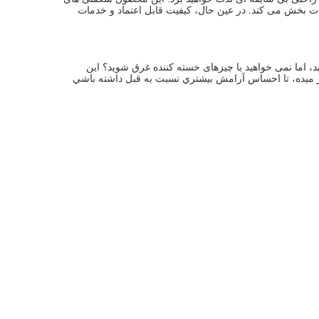
بی پایان را به زندگی شما خواهد آورد.رابط کاربری دوستانه و عملکرد عالی آن را آسان و لذت بخش می کند. در عین حال، کیفیت قابل اعتماد و خدمات 
با استفاده از این محصول، زندگی آرام تر است! می خواهید از کیفیت زندگی بالایی لذت ببرید، اما نمی خواهید با چیزهای خسته کننده غرق شوید؟ این 
ر ميده، تا احساس آرامش بيشتري نسبت به قبل داشته باشي