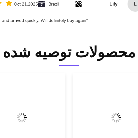
Lily
L
Oct 21.2025
Brazil
"Great value for money. Works perfectly and arrived quickly. Will definitely buy again."
محصولات توصیه شده