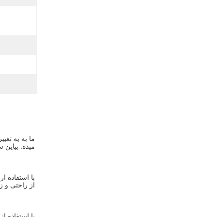
ميده. بياين 
از راحتی و زی