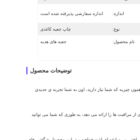
اندازه:
اندازه سفارشی پذیرفته شده است
نوع:
چاپ جعبه کاغذی
نام محصول:
جعبه های هدیه
توضیحات محصول
ما به يه تغيير کوچيک در زندگيمون نياز داريم تا زندگيمون رو روشن کنيم اين محصول دقیقا همون چيزيه که شما نياز داريد، اون به شما تجربه ي جديدي 
با استفاده از این محصول، هر روز برای پوست یک جشن است! این به شما طیف گسترده ای از مراقبت ها را ارائه می دهد، به طوری که شما می توانید 
با استفاده از این محصول به راحتی مشکلات مختلف زندگی روزمره را حل خواهید کرد و از راحتی بی سابقه ای لذت خواهید برد. این محصول شگفتی های 