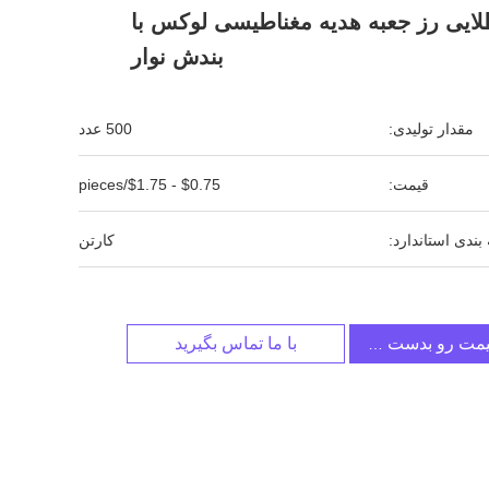
طلایی رز جعبه هدیه مغناطیسی لوکس با
بندش نوار
مقدار تولیدی:
500 عدد
قیمت:
$0.75 - $1.75/pieces
بندی استاندارد:
کارتن
یمت رو بدست بیار
با ما تماس بگیرید