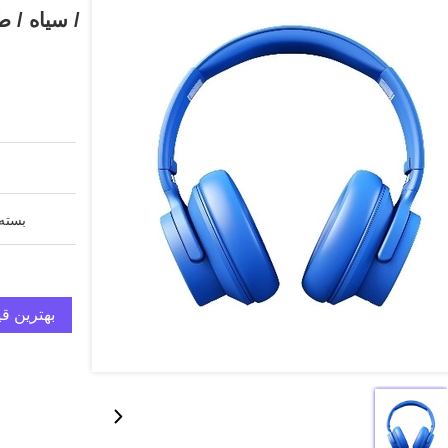
/ سیاه / 
بسته 
بهترین ق