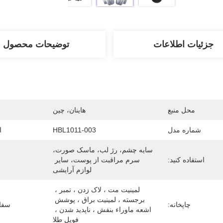
جزئیات اطلاعات
توضیحات محصول
محل منبع
هاینان، چین
شماره مدل
HBL1011-003
ا
سایه چشم، رژ لب، ماسک صورت، 
استفاده کنید:
سرم مراقبت از پوست، سایر 
لوازم آرایشی
لمینیت مت ، لاک زدن ، تمبر ، 
برجسته ، لمینیت براق ، پوشش 
چاپخانه:
سفا
اشعه ماوراء بنفش ، ناپدید شدن ، 
فویل طلا