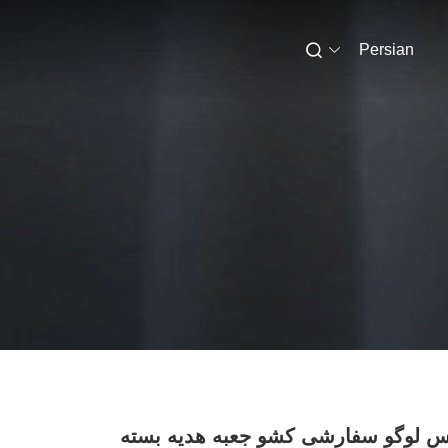
Persian
س لوگو سفارشی کشو جعبه هدیه بسته