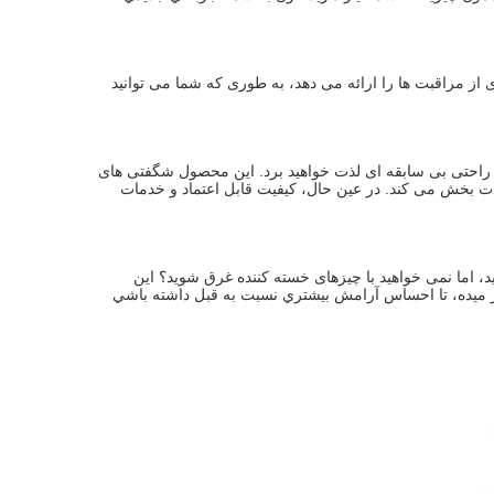
با استفاده از این محصول، هر روز برای پوست یک جشن است! این به شما طیف گسترده ای از مراقبت ها را ارائه می دهد، به طوری که شما می توانید 
با استفاده از این محصول به راحتی مشکلات مختلف زندگی روزمره را حل خواهید کرد و از راحتی بی سابقه ای لذت خواهید برد. این محصول شگفتی های 
بی پایان را به زندگی شما خواهد آورد.رابط کاربری دوستانه و عملکرد عالی آن را آسان و لذت بخش می کند. در عین حال، کیفیت قابل اعتماد و خدمات 
با استفاده از این محصول، زندگی آرام تر است! می خواهید از کیفیت زندگی بالایی لذت ببرید، اما نمی خواهید با چیزهای خسته کننده غرق شوید؟ این 
ر ميده، تا احساس آرامش بيشتري نسبت به قبل داشته باشي