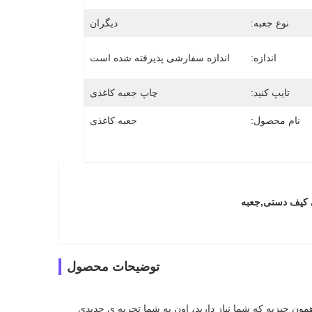
نوع جعبه:
دیگران
اندازه:
اندازه سفارشی پذیرفته شده است
تایپ کنید:
چاپ جعبه کاغذی
نام محصول:
جعبه کاغذی
ی کیف دستی,جعبه
توضیحات محصول
ما به يه تغيير کوچيک در زندگيمون نياز داريم تا زندگيمون رو روشن کنيم اين محصول دقیقا همون چيزيه که شما نياز داريد، اون به شما تجربه ي جديدي 