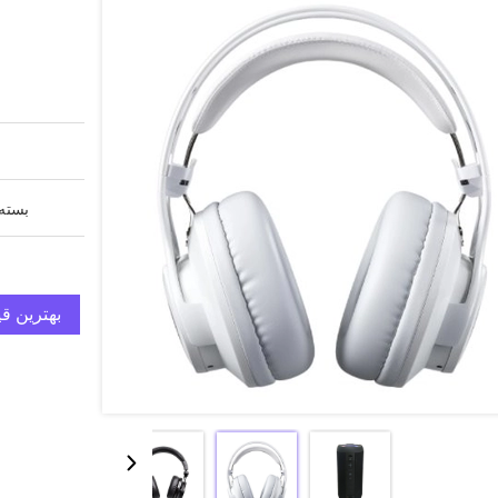
بسته 
بهترین ق